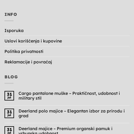
INFO
Isporuka
Uslovi korišćenja i kupovine
Politika privatnosti
Reklamacije i povraćaj
BLOG
Cargo pantalone muške – Praktičnost, udobnost i
31
jul
military stil
Nema
komentara
na
Deerland polo majice – Elegantan izbor za prirodu i
31
Cargo
jul
grad
pantalone
muške
Nema
–
komentara
Praktičnost,
na
Deerland majice – Premium organski pamuk i
31
udobnost
Deerland
jul
vrhunska udobnost
i
polo