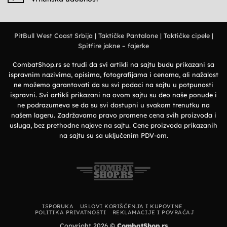
military
majice
Nema
stil
–
komentara
Elegantan
na
izbor
Deerland
za
majice
prirodu
PitBull West Coast Srbija
|
Taktičke Pantalone
|
Taktičke cipele
|
–
i
Premium
grad
Spitfire jakne – fajerke
organski
pamuk
i
vrhunska
CombatShop.rs se trudi da svi artikli na sajtu budu prikazani sa
udobnost
ispravnim nazivima, opisima, fotografijama i cenama, ali nažalost
ne možemo garantovati da su svi podaci na sajtu u potpunosti
ispravni. Svi artikli prikazani na ovom sajtu su deo naše ponude i
ne podrazumeva se da su svi dostupni u svakom trenutku na
našem lageru. Zadržavamo pravo promene cena svih proizvoda i
usluga, bez prethodne najave na sajtu. Cene proizvoda prikazanih
na sajtu su sa uključenim PDV-om.
ISPORUKA
USLOVI KORIŠĆENJA I KUPOVINE
POLITIKA PRIVATNOSTI
REKLAMACIJE I POVRAĆAJ
Copyright 2026 ©
CombatShop.rs