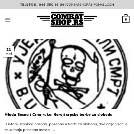
Preskoči
TELEFON: 064 350 66 06
|
COMBATSHOP.RS@GMAIL.COM
na
sadržaj
0
21
maj
Mlada Bosna i Crna ruka: Heroji srpske borbe za slobodu
U istoriji srpskog naroda, posebno u borbi za slobodu, dve organizacije
zauzimaju posebno mesto –...