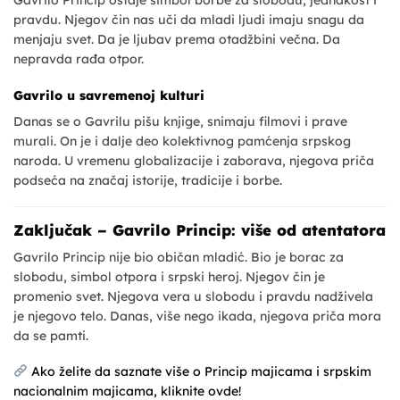
Gavrilo Princip ostaje simbol borbe za slobodu, jednakost i
pravdu. Njegov čin nas uči da mladi ljudi imaju snagu da
menjaju svet. Da je ljubav prema otadžbini večna. Da
nepravda rađa otpor.
Gavrilo u savremenoj kulturi
Danas se o Gavrilu pišu knjige, snimaju filmovi i prave
murali. On je i dalje deo kolektivnog pamćenja srpskog
naroda. U vremenu globalizacije i zaborava, njegova priča
podseća na značaj istorije, tradicije i borbe.
Zaključak – Gavrilo Princip: više od atentatora
Gavrilo Princip nije bio običan mladić. Bio je borac za
slobodu, simbol otpora i srpski heroj. Njegov čin je
promenio svet. Njegova vera u slobodu i pravdu nadživela
je njegovo telo. Danas, više nego ikada, njegova priča mora
da se pamti.
Ako želite da saznate više o Princip majicama i srpskim
nacionalnim majicama, kliknite ovde!