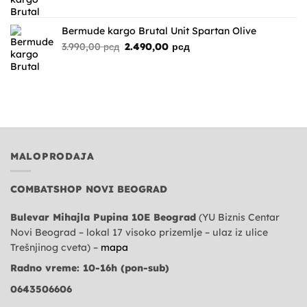
cena
cena
je
je:
bila:
2.490,00 рсд.
Bermude kargo Brutal Unit Spartan Olive
3.990,00 рсд.
Originalna
Trenutna
3.990,00
рсд
2.490,00
рсд
cena
cena
je
je:
bila:
2.490,00 рсд.
3.990,00 рсд.
MALOPRODAJA
COMBATSHOP NOVI BEOGRAD
Bulevar Mihajla Pupina 10E Beograd
(YU Biznis Centar
Novi Beograd – lokal 17 visoko prizemlje – ulaz iz ulice
Trešnjinog cveta) –
mapa
Radno vreme: 10-16h (pon-sub)
0643506606