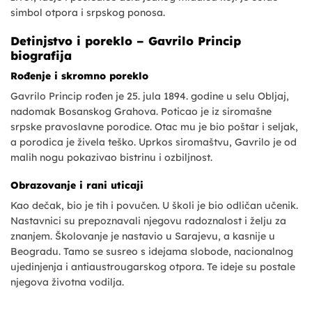
simbol otpora i srpskog ponosa.
Detinjstvo i poreklo – Gavrilo Princip
biografija
Rođenje i skromno poreklo
Gavrilo Princip rođen je 25. jula 1894. godine u selu Obljaj,
nadomak Bosanskog Grahova. Poticao je iz siromašne
srpske pravoslavne porodice. Otac mu je bio poštar i seljak,
a porodica je živela teško. Uprkos siromaštvu, Gavrilo je od
malih nogu pokazivao bistrinu i ozbiljnost.
Obrazovanje i rani uticaji
Kao dečak, bio je tih i povučen. U školi je bio odličan učenik.
Nastavnici su prepoznavali njegovu radoznalost i želju za
znanjem. Školovanje je nastavio u Sarajevu, a kasnije u
Beogradu. Tamo se susreo s idejama slobode, nacionalnog
ujedinjenja i antiaustrougarskog otpora. Te ideje su postale
njegova životna vodilja.