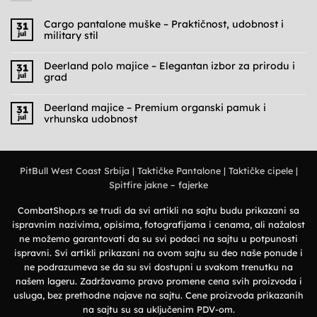
Cargo pantalone muške – Praktičnost, udobnost i
31
jul
military stil
Nema
komentara
na
Deerland polo majice – Elegantan izbor za prirodu i
31
Cargo
jul
grad
pantalone
muške
Nema
–
komentara
Praktičnost,
na
Deerland majice – Premium organski pamuk i
31
udobnost
Deerland
jul
vrhunska udobnost
i
polo
military
majice
Nema
stil
–
komentara
Elegantan
na
izbor
Deerland
za
majice
prirodu
PitBull West Coast Srbija
|
Taktičke Pantalone
|
Taktičke cipele
|
–
i
Premium
grad
Spitfire jakne – fajerke
organski
pamuk
i
vrhunska
CombatShop.rs se trudi da svi artikli na sajtu budu prikazani sa
udobnost
ispravnim nazivima, opisima, fotografijama i cenama, ali nažalost
ne možemo garantovati da su svi podaci na sajtu u potpunosti
ispravni. Svi artikli prikazani na ovom sajtu su deo naše ponude i
ne podrazumeva se da su svi dostupni u svakom trenutku na
našem lageru. Zadržavamo pravo promene cena svih proizvoda i
usluga, bez prethodne najave na sajtu. Cene proizvoda prikazanih
na sajtu su sa uključenim PDV-om.