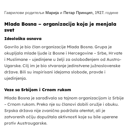
Гаврилови родитељи
Марија
и
Петар Принцип
, 1927. године
Mlada Bosna – organizacija koja je menjala
svet
Ideološka osnova
Gavrilo je bio član organizacije Mlada Bosna. Grupa je
okupljala mlade ljude iz Bosne i Hercegovine – Srbe, Hrvate
i Muslimane – ujedinjene u želji za oslobođenjem od Austro-
Ugarske. Cilj im je bio stvaranje jedinstvene južnoslovenske
države. Bili su inspirisani idejama slobode, pravde i
ujedinjenja.
Veze sa Srbijom i Crnom rukom
Mlada Bosna je sarađivala sa tajnom organizacijom iz Srbije
– Crnom rukom. Preko nje su članovi dobili oružje i obuku.
Srpska država nije zvanično podržala atentat, ali je
zatvorenih očiju dopuštala aktivnosti koje su bile uperene
protiv Austrougarske.