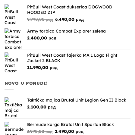
PitBull West Coast dukserica DOGWOOD
HOODED ZIP
Originalna
Trenutna
9.990,00
рсд
6.490,00
рсд
cena
cena
je
je:
Army torbica Combat Explorer zelena
bila:
6.490,00 рсд.
2.400,00
рсд
9.990,00 рсд.
PitBull West Coast fajerka MA 1 Logo Flight
Jacket 2 BLACK
11.990,00
рсд
NOVO U PONUDI!
Taktička majica Brutal Unit Legion Gen II Black
2.100,00
рсд
Bermude kargo Brutal Unit Spartan Black
Originalna
Trenutna
3.990,00
рсд
2.490,00
рсд