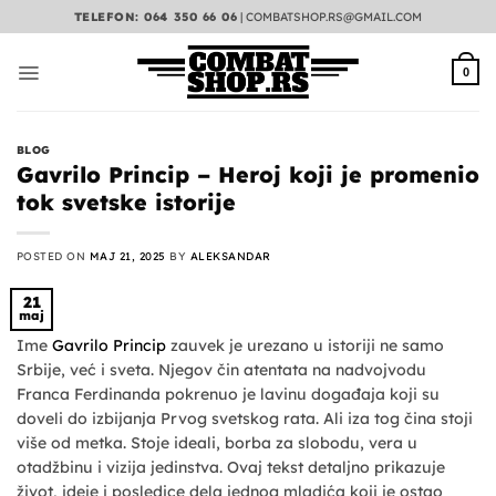
Preskoči
TELEFON: 064 350 66 06
|
COMBATSHOP.RS@GMAIL.COM
na
sadržaj
0
BLOG
Gavrilo Princip – Heroj koji je promenio
tok svetske istorije
POSTED ON
MAJ 21, 2025
BY
ALEKSANDAR
21
maj
Ime
Gavrilo Princip
zauvek je urezano u istoriji ne samo
Srbije, već i sveta. Njegov čin atentata na nadvojvodu
Franca Ferdinanda pokrenuo je lavinu događaja koji su
doveli do izbijanja Prvog svetskog rata. Ali iza tog čina stoji
više od metka. Stoje ideali, borba za slobodu, vera u
otadžbinu i vizija jedinstva. Ovaj tekst detaljno prikazuje
život, ideje i posledice dela jednog mladića koji je ostao