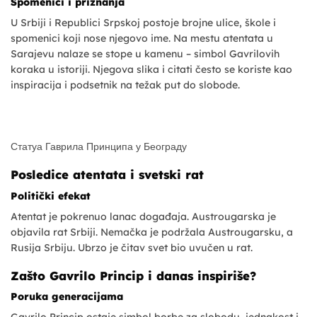
Spomenici i priznanja
U Srbiji i Republici Srpskoj postoje brojne ulice, škole i
spomenici koji nose njegovo ime. Na mestu atentata u
Sarajevu nalaze se stope u kamenu – simbol Gavrilovih
koraka u istoriji. Njegova slika i citati često se koriste kao
inspiracija i podsetnik na težak put do slobode.
Статуа Гаврила Принципа у Београду
Posledice atentata i svetski rat
Politički efekat
Atentat je pokrenuo lanac događaja. Austrougarska je
objavila rat Srbiji. Nemačka je podržala Austrougarsku, a
Rusija Srbiju. Ubrzo je čitav svet bio uvučen u rat.
Zašto Gavrilo Princip i danas inspiriše?
Poruka generacijama