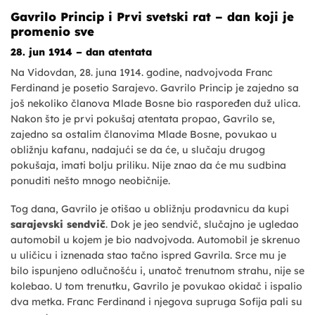
Gavrilo Princip i Prvi svetski rat – dan koji je
promenio sve
28. jun 1914 – dan atentata
Na Vidovdan, 28. juna 1914. godine, nadvojvoda Franc
Ferdinand je posetio Sarajevo. Gavrilo Princip je zajedno sa
još nekoliko članova Mlade Bosne bio raspoređen duž ulica.
Nakon što je prvi pokušaj atentata propao, Gavrilo se,
zajedno sa ostalim članovima Mlade Bosne, povukao u
obližnju kafanu, nadajući se da će, u slučaju drugog
pokušaja, imati bolju priliku. Nije znao da će mu sudbina
ponuditi nešto mnogo neobičnije.
Tog dana, Gavrilo je otišao u obližnju prodavnicu da kupi
sarajevski sendvič
. Dok je jeo sendvič, slučajno je ugledao
automobil u kojem je bio nadvojvoda. Automobil je skrenuo
u uličicu i iznenada stao tačno ispred Gavrila. Srce mu je
bilo ispunjeno odlučnošću i, unatoč trenutnom strahu, nije se
kolebao. U tom trenutku, Gavrilo je povukao okidač i ispalio
dva metka. Franc Ferdinand i njegova supruga Sofija pali su