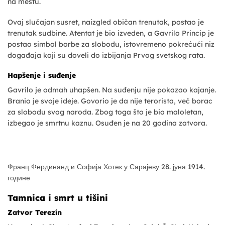
na mestu.
Ovaj slučajan susret, naizgled običan trenutak, postao je
trenutak sudbine. Atentat je bio izveden, a Gavrilo Princip je
postao simbol borbe za slobodu, istovremeno pokrećući niz
događaja koji su doveli do izbijanja Prvog svetskog rata.
Hapšenje i suđenje
Gavrilo je odmah uhapšen. Na suđenju nije pokazao kajanje.
Branio je svoje ideje. Govorio je da nije terorista, već borac
za slobodu svog naroda. Zbog toga što je bio maloletan,
izbegao je smrtnu kaznu. Osuđen je na 20 godina zatvora.
Франц Фердинанд и Софија Хотек у Сарајеву 28. јуна 1914.
године
Tamnica i smrt u tišini
Zatvor Terezín