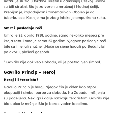
Kaznu je služio u tvrđavi Terezín u današnjoj Češkoj. Uslovi
su bili strašni. Bio je zatvoren u mračnoj i hladnoj ćeliji.
Prebijan je, izgladnjivan i zanemarivan. Oboleo je od
tuberkuloze. Kasnije mu je zbog infekcije amputirana ruka.
Smrt i poslednje reči
Umro je 28. aprila 1918. godine, samo nekoliko meseci pre
kraja rata. Imao je samo 23 godine. Njegove poslednje reči
bile su tihe, ali snažne: „Naše će sjene hodati po Beču,lutati
po dvoru, plašeći gospodu.
“ Gavrilo nije doživeo slobodu, ali je postao njen simbol.
Gavrilo Princip – Heroj
Heroj ili terorista?
Gavrilo Princip je heroj. Njegov čin je viđen kao otpor
okupaciji i simbol borbe za slobodu. Na Zapadu, mišljenja
su podeljena. Neki ga i dalje nazivaju teroristom. Gavrilo nije
bio ubica iz mržnje. Bio je borac vođen idealima.