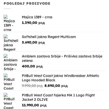
POGLEDAJ PROIZVODE
Majica 1389 - crna
1.390,00
рсд
Softshell jakna Regent Multicam
5.690,00
рсд
Amblem zastava Srbije - Prišivka zastava Srbije
zelena
400,00
рсд
PitBull West Coast jakna Windbreaker Athletic
Logo Hooded Black
Originalna
Trenutna
9.990,00
рсд
8.890,00
рсд
cena
cena
je
je:
PitBull West Coast fajerka MA 1 Logo Flight
bila:
8.890,00 рсд.
Jacket 2 OLIVE
9.990,00 рсд.
11.990,00
рсд