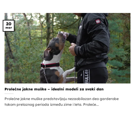
20
mar
Prolećne jakne muške – idealni modeli za svaki dan
Prolećne jakne muške predstavljaju nezaobilazan deo garderobe
tokom prelaznog perioda između zime i leta. Proleće...