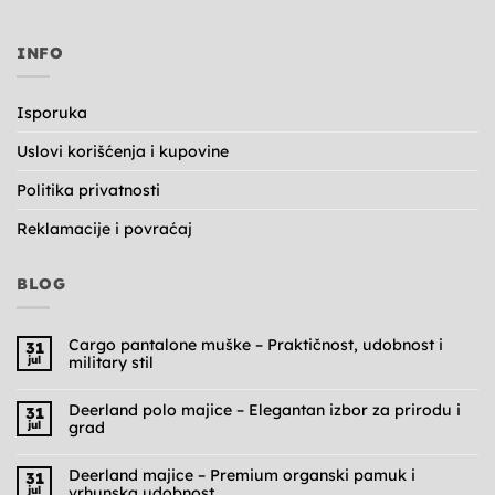
INFO
Isporuka
Uslovi korišćenja i kupovine
Politika privatnosti
Reklamacije i povraćaj
BLOG
Cargo pantalone muške – Praktičnost, udobnost i
31
jul
military stil
Nema
komentara
na
Deerland polo majice – Elegantan izbor za prirodu i
31
Cargo
jul
grad
pantalone
muške
Nema
–
komentara
Praktičnost,
na
Deerland majice – Premium organski pamuk i
31
udobnost
Deerland
jul
vrhunska udobnost
i
polo