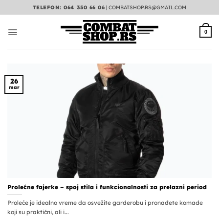
Preskoči
TELEFON: 064 350 66 06
|
COMBATSHOP.RS@GMAIL.COM
na
sadržaj
0
26
mar
Prolećne fajerke – spoj stila i funkcionalnosti za prelazni period
Proleće je idealno vreme da osvežite garderobu i pronađete komade
koji su praktični, ali i...