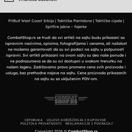
military
majice
Nema
stil
–
komentara
Elegantan
na
izbor
Deerland
za
majice
prirodu
PitBull West Coast Srbija
|
Taktičke Pantalone
|
Taktičke cipele
|
–
i
Premium
grad
Spitfire jakne – fajerke
organski
pamuk
i
vrhunska
CombatShop.rs se trudi da svi artikli na sajtu budu prikazani sa
udobnost
ispravnim nazivima, opisima, fotografijama i cenama, ali nažalost
ne možemo garantovati da su svi podaci na sajtu u potpunosti
ispravni. Svi artikli prikazani na ovom sajtu su deo naše ponude i
ne podrazumeva se da su svi dostupni u svakom trenutku na
našem lageru. Zadržavamo pravo promene cena svih proizvoda i
usluga, bez prethodne najave na sajtu. Cene proizvoda prikazanih
na sajtu su sa uključenim PDV-om.
ISPORUKA
USLOVI KORIŠĆENJA I KUPOVINE
POLITIKA PRIVATNOSTI
REKLAMACIJE I POVRAĆAJ
Copyright 2026 ©
CombatShop.rs