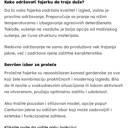
Kako održavati fajerku da traje duže?
Da bi vaša fajerka zadržala kvalitet i izgled, važno je
pravilno održavanje. Preporučuje se pranje na nižim
temperaturama i izbegavanje agresivnih deterdženata.
Takođe, sušenje na vazduhu je bolja opcija od mašinskog
sušenja, jer čuva strukturu materijala.
Redovno održavanje ne samo da produžava vek trajanja
jakne, već i zadržava njene zaštitne karakteristike.
Savršen izbor za proleće
Prolećne fajerke su nezaobilazan komad garderobe za sve
koji žele kombinaciju praktičnosti i modernog izgleda. Bilo
da ih nosite u svakodnevnim situacijama ili tokom aktivnosti
na otvorenom, pružaju optimalnu zaštitu i udobnost.
Ako tražite pouzdan i stilizovan model, opcije poput
Centurion jakne su odličan izbor koji može zadovoljiti i
estetske i funkcionalne zahteve.
Kliknite ovde da vidite našu loakciju!