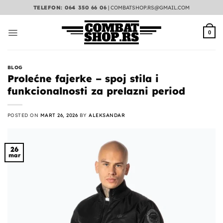
Preskoči
TELEFON: 064 350 66 06
|
COMBATSHOP.RS@GMAIL.COM
na
sadržaj
0
BLOG
Prolećne fajerke – spoj stila i
funkcionalnosti za prelazni period
POSTED ON
MART 26, 2026
BY
ALEKSANDAR
26
mar