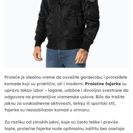
Proleće je idealno vreme da osvežite garderobu i pronađete
komade koji su praktični, ali i moderni.
Prolećne fajerke
su
upravo takav izbor – lagane, udobne i dovoljno svestrane da
odgovore na promenljive vremenske uslove. Bilo da tražite
jaknu za svakodnevne aktivnosti, šetnju ili sportski stil,
fajerke su nezaobilazan komad u ormaru.
Za razliku od zimskih jakni, koje su često teške i previše
tople, prolećne fajerke nude optimalnu zaštitu bez osećaja