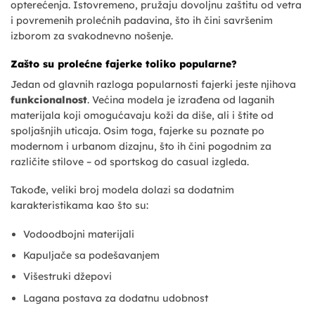
opterećenja. Istovremeno, pružaju dovoljnu zaštitu od vetra
i povremenih prolećnih padavina, što ih čini savršenim
izborom za svakodnevno nošenje.
Zašto su prolećne fajerke toliko popularne?
Jedan od glavnih razloga popularnosti fajerki jeste njihova
funkcionalnost
. Većina modela je izrađena od laganih
materijala koji omogućavaju koži da diše, ali i štite od
spoljašnjih uticaja. Osim toga, fajerke su poznate po
modernom i urbanom dizajnu, što ih čini pogodnim za
različite stilove – od sportskog do casual izgleda.
Takođe, veliki broj modela dolazi sa dodatnim
karakteristikama kao što su:
Vodoodbojni materijali
Kapuljače sa podešavanjem
Višestruki džepovi
Lagana postava za dodatnu udobnost