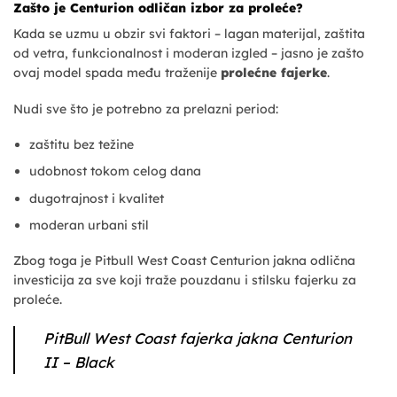
Zašto je Centurion odličan izbor za proleće?
Kada se uzmu u obzir svi faktori – lagan materijal, zaštita
od vetra, funkcionalnost i moderan izgled – jasno je zašto
ovaj model spada među traženije
prolećne fajerke
.
Nudi sve što je potrebno za prelazni period:
zaštitu bez težine
udobnost tokom celog dana
dugotrajnost i kvalitet
moderan urbani stil
Zbog toga je Pitbull West Coast Centurion jakna odlična
investicija za sve koji traže pouzdanu i stilsku fajerku za
proleće.
PitBull West Coast fajerka jakna Centurion
II – Black