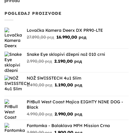
prirodu
POGLEDAJ PROIZVODE
Lovačka Kamera Deerx DX PR90-LTE
Originalna
Trenutna
27.890,00
рсд
16.990,00
рсд
cena
cena
je
je:
bila:
16.990,00 рсд.
Snake Eye sklopivi džepni nož 010 crni
27.890,00 рсд.
Originalna
Trenutna
2.990,00
рсд
2.190,00
рсд
cena
cena
je
je:
bila:
2.190,00 рсд.
NOŽ SWISSTECH 4u1 Slim
2.990,00 рсд.
Originalna
Trenutna
2.490,00
рсд
1.190,00
рсд
cena
cena
je
je:
bila:
1.190,00 рсд.
PitBull West Coast Majica EIGHTY NINE DOG -
2.490,00 рсд.
Black
Originalna
Trenutna
4.990,00
рсд
2.990,00
рсд
cena
cena
je
je:
Fantomka - Balaklava MFH Mission Crna
bila:
2.990,00 рсд.
Originalna
Trenutna
2.990,00
рсд
1.900,00
рсд