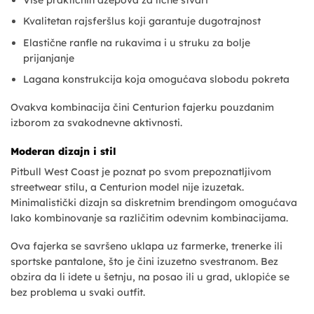
Kvalitetan rajsferšlus koji garantuje dugotrajnost
Elastične ranfle na rukavima i u struku za bolje
prijanjanje
Lagana konstrukcija koja omogućava slobodu pokreta
Ovakva kombinacija čini Centurion fajerku pouzdanim
izborom za svakodnevne aktivnosti.
Moderan dizajn i stil
Pitbull West Coast je poznat po svom prepoznatljivom
streetwear stilu, a Centurion model nije izuzetak.
Minimalistički dizajn sa diskretnim brendingom omogućava
lako kombinovanje sa različitim odevnim kombinacijama.
Ova fajerka se savršeno uklapa uz farmerke, trenerke ili
sportske pantalone, što je čini izuzetno svestranom. Bez
obzira da li idete u šetnju, na posao ili u grad, uklopiće se
bez problema u svaki outfit.