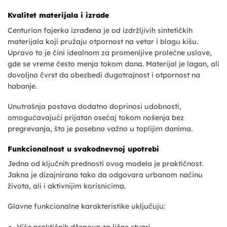
Kvalitet materijala i izrade
Centurion fajerka izrađena je od izdržljivih sintetičkih
materijala koji pružaju otpornost na vetar i blagu kišu.
Upravo to je čini idealnom za promenljive prolećne uslove,
gde se vreme često menja tokom dana. Materijal je lagan, ali
dovoljno čvrst da obezbedi dugotrajnost i otpornost na
habanje.
Unutrašnja postava dodatno doprinosi udobnosti,
omogućavajući prijatan osećaj tokom nošenja bez
pregrevanja, što je posebno važno u toplijim danima.
Funkcionalnost u svakodnevnoj upotrebi
Jedna od ključnih prednosti ovog modela je praktičnost.
Jakna je dizajnirana tako da odgovara urbanom načinu
života, ali i aktivnijim korisnicima.
Glavne funkcionalne karakteristike uključuju:
Više praktičnih džepova za lične stvari