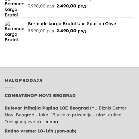
Originalna
Trenutna
3.990,00
рсд
2.490,00
рсд
cena
cena
je
je:
bila:
2.490,00 рсд.
Bermude kargo Brutal Unit Spartan Olive
3.990,00 рсд.
Originalna
Trenutna
3.990,00
рсд
2.490,00
рсд
cena
cena
je
je:
bila:
2.490,00 рсд.
3.990,00 рсд.
MALOPRODAJA
COMBATSHOP NOVI BEOGRAD
Bulevar Mihajla Pupina 10E Beograd
(YU Biznis Centar
Novi Beograd – lokal 17 visoko prizemlje – ulaz iz ulice
Trešnjinog cveta) –
mapa
Radno vreme: 10-16h (pon-sub)