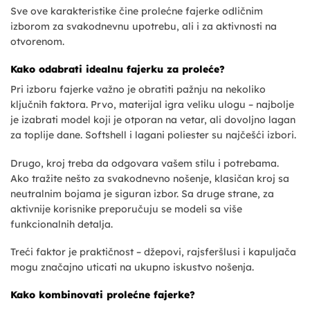
Sve ove karakteristike čine prolećne fajerke odličnim
izborom za svakodnevnu upotrebu, ali i za aktivnosti na
otvorenom.
Kako odabrati idealnu fajerku za proleće?
Pri izboru fajerke važno je obratiti pažnju na nekoliko
ključnih faktora. Prvo, materijal igra veliku ulogu – najbolje
je izabrati model koji je otporan na vetar, ali dovoljno lagan
za toplije dane. Softshell i lagani poliester su najčešći izbori.
Drugo, kroj treba da odgovara vašem stilu i potrebama.
Ako tražite nešto za svakodnevno nošenje, klasičan kroj sa
neutralnim bojama je siguran izbor. Sa druge strane, za
aktivnije korisnike preporučuju se modeli sa više
funkcionalnih detalja.
Treći faktor je praktičnost – džepovi, rajsferšlusi i kapuljača
mogu značajno uticati na ukupno iskustvo nošenja.
Kako kombinovati prolećne fajerke?