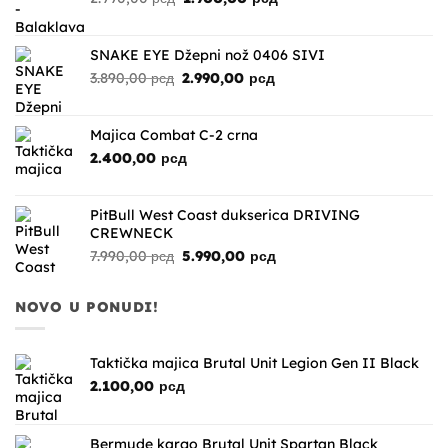
4.990,00 рсд.
cena
cena
je
je:
bila:
1.900,00 рсд.
SNAKE EYE Džepni nož 0406 SIVI
2.990,00 рсд.
Originalna
Trenutna
3.890,00
рсд
2.990,00
рсд
cena
cena
je
je:
bila:
2.990,00 рсд.
Majica Combat C-2 crna
3.890,00 рсд.
2.400,00
рсд
PitBull West Coast dukserica DRIVING
CREWNECK
Originalna
Trenutna
7.990,00
рсд
5.990,00
рсд
cena
cena
je
je:
NOVO U PONUDI!
bila:
5.990,00 рсд.
7.990,00 рсд.
Taktička majica Brutal Unit Legion Gen II Black
2.100,00
рсд
Bermude kargo Brutal Unit Spartan Black