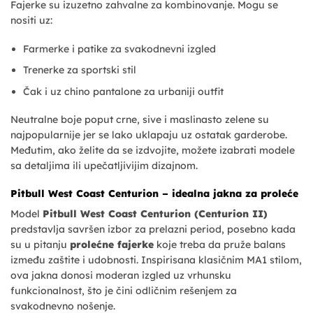
Fajerke su izuzetno zahvalne za kombinovanje. Mogu se
nositi uz:
Farmerke i patike za svakodnevni izgled
Trenerke za sportski stil
Čak i uz chino pantalone za urbaniji outfit
Neutralne boje poput crne, sive i maslinasto zelene su
najpopularnije jer se lako uklapaju uz ostatak garderobe.
Međutim, ako želite da se izdvojite, možete izabrati modele
sa detaljima ili upečatljivijim dizajnom.
Pitbull West Coast Centurion – idealna jakna za proleće
Model
Pitbull West Coast Centurion (Centurion II)
predstavlja savršen izbor za prelazni period, posebno kada
su u pitanju
prolećne fajerke
koje treba da pruže balans
između zaštite i udobnosti. Inspirisana klasičnim MA1 stilom,
ova jakna donosi moderan izgled uz vrhunsku
funkcionalnost, što je čini odličnim rešenjem za
svakodnevno nošenje.