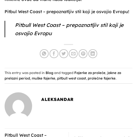
Pitbul West Coast – prepoznatljiv stil koji je osvojio Evropu!
Pitbull West Coast – prepoznatljiv stil koji je
osvojio Evropu
This entry was posted in
Blog
and tagged
Fajerke za proleće
,
jakne za
prelazni period
,
muške fajerke
,
pitbull west coast
,
prolećne fajerke
.
ALEKSANDAR
Pitbull West Coast –