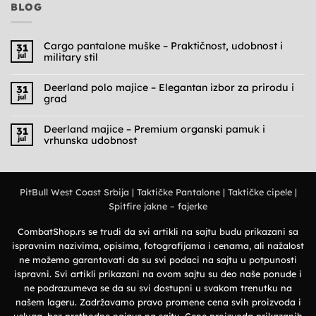
BLOG
Cargo pantalone muške – Praktičnost, udobnost i
31
jul
military stil
Nema
komentara
na
Deerland polo majice – Elegantan izbor za prirodu i
31
Cargo
jul
grad
pantalone
muške
Nema
–
komentara
Praktičnost,
na
Deerland majice – Premium organski pamuk i
31
udobnost
Deerland
jul
vrhunska udobnost
i
polo
military
majice
Nema
stil
–
komentara
Elegantan
na
izbor
Deerland
za
majice
prirodu
PitBull West Coast Srbija
|
Taktičke Pantalone
|
Taktičke cipele
|
–
i
Premium
grad
Spitfire jakne – fajerke
organski
pamuk
i
vrhunska
CombatShop.rs se trudi da svi artikli na sajtu budu prikazani sa
udobnost
ispravnim nazivima, opisima, fotografijama i cenama, ali nažalost
ne možemo garantovati da su svi podaci na sajtu u potpunosti
ispravni. Svi artikli prikazani na ovom sajtu su deo naše ponude i
ne podrazumeva se da su svi dostupni u svakom trenutku na
našem lageru. Zadržavamo pravo promene cena svih proizvoda i