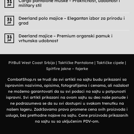
Cargo pantalone muške – Praktičnost, udobnost i
31
jul
military stil
Nema
komentara
na
Deerland polo majice – Elegantan izbor za prirodu i
31
Cargo
jul
grad
pantalone
muške
Nema
–
komentara
Praktičnost,
na
Deerland majice – Premium organski pamuk i
31
udobnost
Deerland
jul
vrhunska udobnost
i
polo
military
majice
Nema
stil
–
komentara
Elegantan
na
izbor
Deerland
za
majice
prirodu
PitBull West Coast Srbija
|
Taktičke Pantalone
|
Taktičke cipele
|
–
i
Premium
grad
Spitfire jakne – fajerke
organski
pamuk
i
vrhunska
CombatShop.rs se trudi da svi artikli na sajtu budu prikazani sa
udobnost
ispravnim nazivima, opisima, fotografijama i cenama, ali nažalost
ne možemo garantovati da su svi podaci na sajtu u potpunosti
ispravni. Svi artikli prikazani na ovom sajtu su deo naše ponude i
ne podrazumeva se da su svi dostupni u svakom trenutku na
našem lageru. Zadržavamo pravo promene cena svih proizvoda i
usluga, bez prethodne najave na sajtu. Cene proizvoda prikazanih
na sajtu su sa uključenim PDV-om.