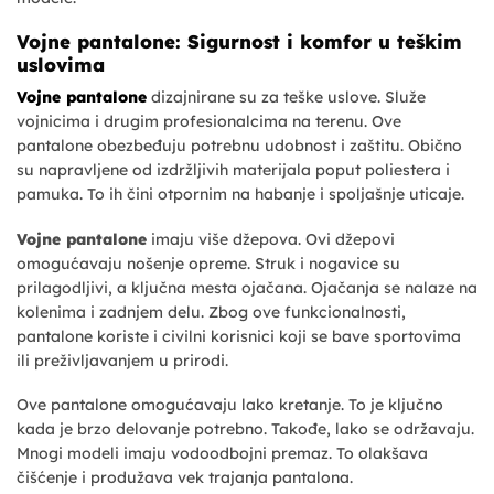
Vojne pantalone: Sigurnost i komfor u teškim
uslovima
Vojne pantalone
dizajnirane su za teške uslove. Služe
vojnicima i drugim profesionalcima na terenu. Ove
pantalone obezbeđuju potrebnu udobnost i zaštitu. Obično
su napravljene od izdržljivih materijala poput poliestera i
pamuka. To ih čini otpornim na habanje i spoljašnje uticaje.
Vojne pantalone
imaju više džepova. Ovi džepovi
omogućavaju nošenje opreme. Struk i nogavice su
prilagodljivi, a ključna mesta ojačana. Ojačanja se nalaze na
kolenima i zadnjem delu. Zbog ove funkcionalnosti,
pantalone koriste i civilni korisnici koji se bave sportovima
ili preživljavanjem u prirodi.
Ove pantalone omogućavaju lako kretanje. To je ključno
kada je brzo delovanje potrebno. Takođe, lako se održavaju.
Mnogi modeli imaju vodoodbojni premaz. To olakšava
čišćenje i produžava vek trajanja pantalona.