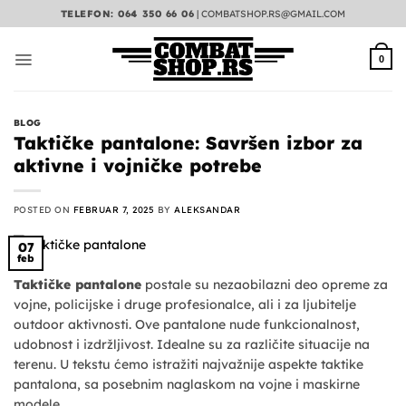
Preskoči
TELEFON: 064 350 66 06
|
COMBATSHOP.RS@GMAIL.COM
na
sadržaj
0
BLOG
Taktičke pantalone: Savršen izbor za
aktivne i vojničke potrebe
POSTED ON
FEBRUAR 7, 2025
BY
ALEKSANDAR
07
feb
Taktičke pantalone
postale su nezaobilazni deo opreme za
vojne, policijske i druge profesionalce, ali i za ljubitelje
outdoor aktivnosti. Ove pantalone nude funkcionalnost,
udobnost i izdržljivost. Idealne su za različite situacije na
terenu. U tekstu ćemo istražiti najvažnije aspekte taktike
pantalona, sa posebnim naglaskom na vojne i maskirne
modele.