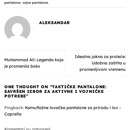
pantalone
,
vojne pantalone
.
ALEKSANDAR
Idealna jakna za proleće:
Muhammad Ali: Legenda koja
Udobna zaštita u
je promenila boks
promenljivom vremenu
ONE THOUGHT ON “
TAKTIČKE PANTALONE:
SAVRŠEN IZBOR ZA AKTIVNE I VOJNIČKE
POTREBE
”
Pingback:
Kamuflažne lovačke pantalone za prirodu i lov -
Caprella
Komentari su zatvoreni.