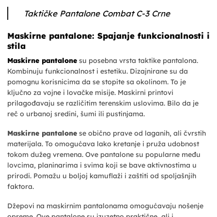
Taktičke Pantalone Combat C-3 Crne
Maskirne pantalone: Spajanje funkcionalnosti i
stila
Maskirne pantalone
su posebna vrsta taktike pantalona.
Kombinuju funkcionalnost i estetiku. Dizajnirane su da
pomognu korisnicima da se stopite sa okolinom. To je
ključno za vojne i lovačke misije. Maskirni printovi
prilagođavaju se različitim terenskim uslovima. Bilo da je
reč o urbanoj sredini, šumi ili pustinjama.
Maskirne pantalone
se obično prave od laganih, ali čvrstih
materijala. To omogućava lako kretanje i pruža udobnost
tokom dužeg vremena. Ove pantalone su popularne među
lovcima, planinarima i svima koji se bave aktivnostima u
prirodi. Pomažu u boljoj kamuflaži i zaštiti od spoljašnjih
faktora.
Džepovi na maskirnim pantalonama omogućavaju nošenje
opreme. Ove pantalone su izuzetno praktične, ali i