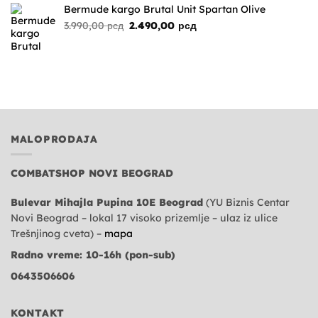
bila:
2.490,00 рсд.
Bermude kargo Brutal Unit Spartan Olive
3.990,00 рсд.
Originalna
Trenutna
3.990,00
рсд
2.490,00
рсд
cena
cena
je
je:
bila:
2.490,00 рсд.
3.990,00 рсд.
MALOPRODAJA
COMBATSHOP NOVI BEOGRAD
Bulevar Mihajla Pupina 10E Beograd
(YU Biznis Centar
Novi Beograd – lokal 17 visoko prizemlje – ulaz iz ulice
Trešnjinog cveta) –
mapa
Radno vreme: 10-16h (pon-sub)
0643506606
KONTAKT