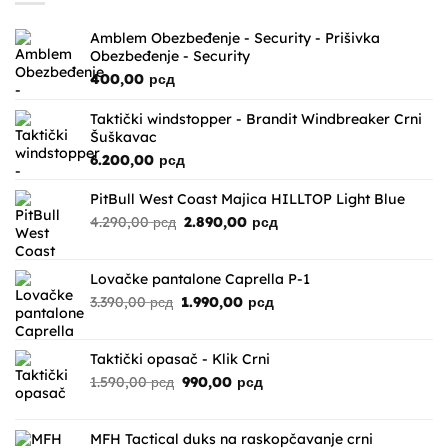
Amblem Obezbeđenje - Security - Prišivka
Obezbeđenje - Security
400,00
рсд
Taktički windstopper - Brandit Windbreaker Crni
Šuškavac
6.200,00
рсд
PitBull West Coast Majica HILLTOP Light Blue
Originalna
Trenutna
4.290,00
рсд
2.890,00
рсд
cena
cena
je
je:
bila:
2.890,00 рсд.
Lovačke pantalone Caprella P-1
4.290,00 рсд.
Originalna
Trenutna
3.390,00
рсд
1.990,00
рсд
cena
cena
je
je:
bila:
1.990,00 рсд.
Taktički opasač - Klik Crni
3.390,00 рсд.
Originalna
Trenutna
1.590,00
рсд
990,00
рсд
cena
cena
je
je:
bila:
990,00 рсд.
MFH Tactical duks na raskopčavanje crni