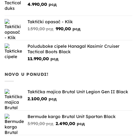
1.590,00 рсд.
4.990,00
рсд
Taktički opasač - Klik
Originalna
Trenutna
1.590,00
рсд
990,00
рсд
cena
cena
je
je:
bila:
990,00 рсд.
Poluduboke cipele Hanagal Kasimir Cruiser
1.590,00 рсд.
Tactical Boots Black
11.990,00
рсд
NOVO U PONUDI!
Taktička majica Brutal Unit Legion Gen II Black
2.100,00
рсд
Bermude kargo Brutal Unit Spartan Black
Originalna
Trenutna
3.990,00
рсд
2.490,00
рсд
cena
cena
je
je: