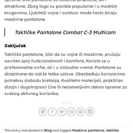
atraktivne. Zbog toga su postale popularne i u modnim
krugovima. Ljubitelji vojne i outdoor mode često biraju
maskirne pantalone.
Taktičke Pantalone Combat C-3 Multicam
Zaključak
Taktičke pantalone, bilo da su vojne ili maskirne, pružaju
savršen spoj funkcionalnosti i komfora. Koriste se u
profesionalne svrhe, ali i u slobodno vreme. Pantalone su
dizajnirane da izdrže teške uslove. Obezbeđuju korisnicima
potrebnu slobodu kretanja. Kvalitetni materijali, praktičan
dizajn i dugotrajnost čine ih nezamenjivim delom opreme za
svakog aktivnog korisnika.
This entry was posted in
Blog
and tagged
Maskirne pantalone
,
taktičke