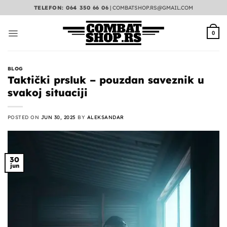
Preskoči
TELEFON: 064 350 66 06
|
COMBATSHOP.RS@GMAIL.COM
na
sadržaj
0
BLOG
Taktički prsluk – pouzdan saveznik u
svakoj situaciji
POSTED ON
JUN 30, 2025
BY
ALEKSANDAR
30
jun