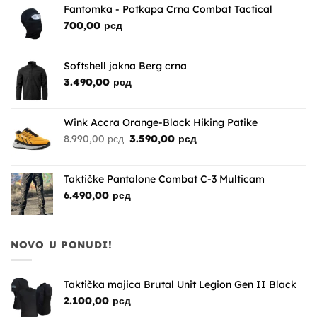
bila:
2.890,00 рсд.
Fantomka - Potkapa Crna Combat Tactical
4.990,00 рсд.
700,00
рсд
Softshell jakna Berg crna
3.490,00
рсд
Wink Accra Orange-Black Hiking Patike
Originalna
Trenutna
8.990,00
рсд
3.590,00
рсд
cena
cena
je
je:
bila:
3.590,00 рсд.
Taktičke Pantalone Combat C-3 Multicam
8.990,00 рсд.
6.490,00
рсд
NOVO U PONUDI!
Taktička majica Brutal Unit Legion Gen II Black
2.100,00
рсд