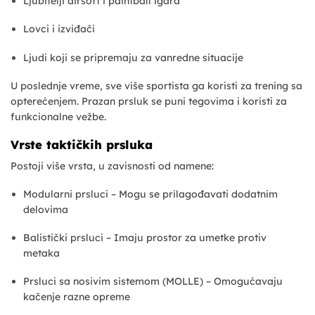
Ljubitelji airsoft i paintball igara
Lovci i izviđači
Ljudi koji se pripremaju za vanredne situacije
U poslednje vreme, sve više sportista ga koristi za trening sa
opterećenjem. Prazan prsluk se puni tegovima i koristi za
funkcionalne vežbe.
Vrste taktičkih prsluka
Postoji više vrsta, u zavisnosti od namene:
Modularni prsluci – Mogu se prilagođavati dodatnim
delovima
Balistički prsluci – Imaju prostor za umetke protiv
metaka
Prsluci sa nosivim sistemom (MOLLE) – Omogućavaju
kačenje razne opreme