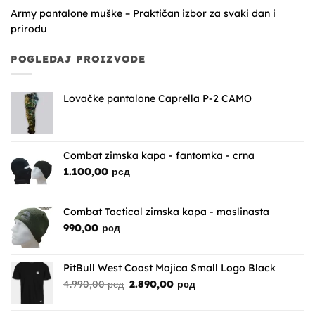
Army pantalone muške – Praktičan izbor za svaki dan i
prirodu
POGLEDAJ PROIZVODE
Lovačke pantalone Caprella P-2 CAMO
Combat zimska kapa - fantomka - crna
1.100,00
рсд
Combat Tactical zimska kapa - maslinasta
990,00
рсд
PitBull West Coast Majica Small Logo Black
Originalna
Trenutna
4.990,00
рсд
2.890,00
рсд
cena
cena
je
je: