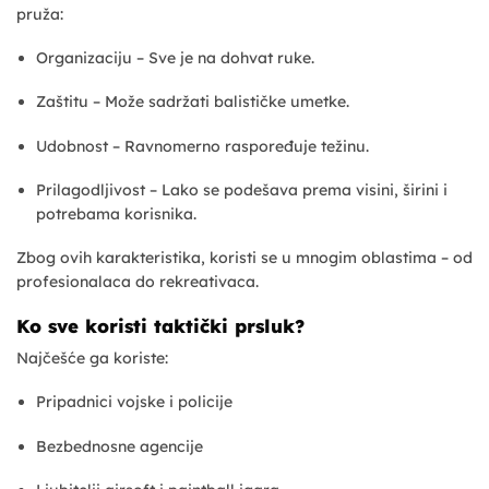
pruža:
Organizaciju – Sve je na dohvat ruke.
Zaštitu – Može sadržati balističke umetke.
Udobnost – Ravnomerno raspoređuje težinu.
Prilagodljivost – Lako se podešava prema visini, širini i
potrebama korisnika.
Zbog ovih karakteristika, koristi se u mnogim oblastima – od
profesionalaca do rekreativaca.
Ko sve koristi taktički prsluk?
Najčešće ga koriste:
Pripadnici vojske i policije
Bezbednosne agencije