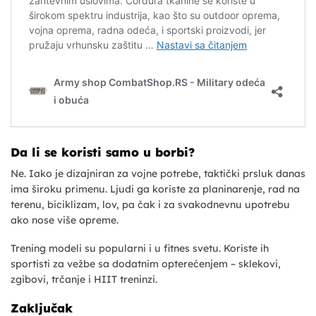
Da li se koristi samo u borbi?
Ne. Iako je dizajniran za vojne potrebe, taktički prsluk danas
ima široku primenu. Ljudi ga koriste za planinarenje, rad na
terenu, biciklizam, lov, pa čak i za svakodnevnu upotrebu
ako nose više opreme.
Trening modeli su popularni i u fitnes svetu. Koriste ih
sportisti za vežbe sa dodatnim opterećenjem – sklekovi,
zgibovi, trčanje i HIIT treninzi.
Zaključak