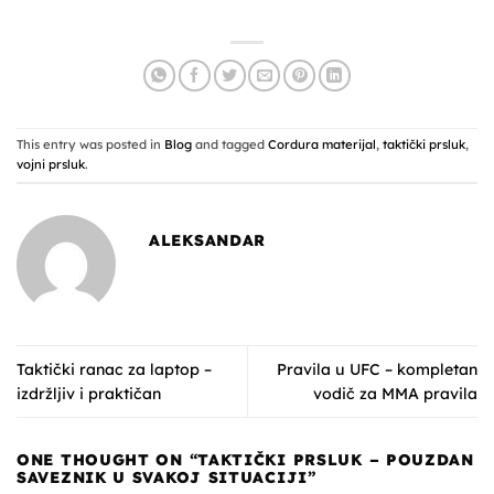
This entry was posted in
Blog
and tagged
Cordura materijal
,
taktički prsluk
,
vojni prsluk
.
ALEKSANDAR
Taktički ranac za laptop –
Pravila u UFC – kompletan
izdržljiv i praktičan
vodič za MMA pravila
ONE THOUGHT ON “
TAKTIČKI PRSLUK – POUZDAN
SAVEZNIK U SVAKOJ SITUACIJI
”