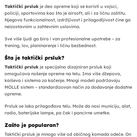
Taktički prsluk
je deo opreme koji se koristi u vojsci,
policiji, sportovima kao što je airsoft, ali i za ličnu zaštitu.
Njegova funkcionalnost, izdržljivost i prilagodljivost čine ga
neizostavnim u zahtevnim uslovima.
Sve više ljudi ga bira i van profesionalne upotrebe – za
trening, lov, planinarenje i ličnu bezbednost.
Šta je taktički prsluk?
Taktički prsluk
je specijalno dizajniran prsluk koji
omogućava nošenje opreme na telu. Ima više džepova,
kaiševa i sistema za kačenje. Mnogi modeli podržavaju
MOLLE sistem – standardizovan način za dodavanje dodatne
opreme.
Prsluk se lako prilagođava telu. Može da nosi municiju, alat,
radio, baterijske lampe, pa čak i pancirne umetke.
Zašto je popularan?
Taktički prsluk je mnogo više od običnog komada odeće. On