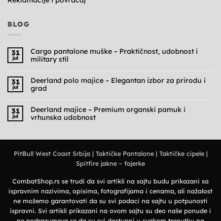
BLOG
Cargo pantalone muške – Praktičnost, udobnost i
31
jul
military stil
Nema
komentara
na
Deerland polo majice – Elegantan izbor za prirodu i
31
Cargo
jul
grad
pantalone
muške
Nema
–
komentara
Praktičnost,
na
Deerland majice – Premium organski pamuk i
31
udobnost
Deerland
jul
vrhunska udobnost
i
polo
military
majice
Nema
stil
–
komentara
Elegantan
na
izbor
Deerland
za
majice
prirodu
PitBull West Coast Srbija
|
Taktičke Pantalone
|
Taktičke cipele
|
–
i
Premium
grad
Spitfire jakne – fajerke
organski
pamuk
i
vrhunska
CombatShop.rs se trudi da svi artikli na sajtu budu prikazani sa
udobnost
ispravnim nazivima, opisima, fotografijama i cenama, ali nažalost
ne možemo garantovati da su svi podaci na sajtu u potpunosti
ispravni. Svi artikli prikazani na ovom sajtu su deo naše ponude i
ne podrazumeva se da su svi dostupni u svakom trenutku na