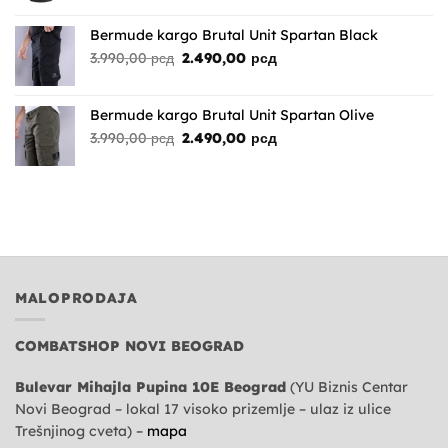
Bermude kargo Brutal Unit Spartan Black
Originalna
Trenutna
3.990,00
рсд
2.490,00
рсд
cena
cena
je
je:
bila:
2.490,00 рсд.
Bermude kargo Brutal Unit Spartan Olive
3.990,00 рсд.
Originalna
Trenutna
3.990,00
рсд
2.490,00
рсд
cena
cena
je
je:
bila:
2.490,00 рсд.
3.990,00 рсд.
MALOPRODAJA
COMBATSHOP NOVI BEOGRAD
Bulevar Mihajla Pupina 10E Beograd
(YU Biznis Centar
Novi Beograd – lokal 17 visoko prizemlje – ulaz iz ulice
Trešnjinog cveta) –
mapa