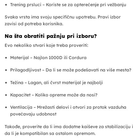
Trening prsluci – Koriste se za opterećenje pri vežbanju
Svaka vrsta ima svoju specifičnu upotrebu. Pravi izbor
zavisi od potreba korisnika.
Na šta obratiti pažnju pri izboru?
Evo nekoliko stvari koje treba proveriti:
Materijal – Najlon 1000D ili Cordura
Prilagodljivost – Da li se može podešavati na više mesta?
Težina – Lagan, ali čvrst materijal je najbolji
Kapacitet – Koliko opreme može da nosi?
Ventilacija – Mrežasti delovi i otvori za protok vazduha
povećavaju udobnost
Takođe, proverite da li ima dodatne kaiševe za stabilizaciju i
da li je kompatibilan sa ostalom opremom.