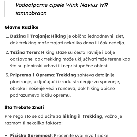
Vodootporne cipele Wink Navius WR
tamnobraon
Glavne Razlike
Dužina i Trajanje
:
Hiking
je obično jednodnevni izlet,
dok trekking može trajati nekoliko dana ili čak nedelja.
Težina Teren
: Hiking staze su često ravnije i bolje
održavane, dok trekking može uključivati teže terene kao
što su planinski vrhovi ili nepristupačne oblasti.
Priprema i Oprema
:
Trekking
zahteva detaljnije
planiranje, uključujući izradu strategije za spavanje,
obroke i nošenje većih rančeva, dok hiking obično
podrazumeva lakšu opremu.
Šta Trebate Znati
Pre nego što se odlučite za
hiking
ili
trekking
, važno je
razmotriti nekoliko faktora:
Fizička Spremnost
: Procenite svoj nivo fizičke