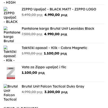
je
je:
bila:
3.990,00 рсд.
ZIPPO Upaljač - BLACK MATT - ZIPPO LOGO
4.900,00 рсд.
Originalna
Trenutna
5.490,00
рсд
4.990,00
рсд
cena
cena
je
je:
bila:
4.990,00 рсд.
Pantalone kargo Brutal Unit Leonidas Black
5.490,00 рсд.
Originalna
Trenutna
7.500,00
рсд
4.990,00
рсд
cena
cena
je
je:
bila:
4.990,00 рсд.
Taktički opasač - Klik - Cobra Magnetic
7.500,00 рсд.
Originalna
Trenutna
1.990,00
рсд
1.100,00
рсд
cena
cena
je
je:
bila:
1.100,00 рсд.
Vata za Zippo upaljač i filc
1.990,00 рсд.
1.100,00
рсд
Brutal Unit Falcon Tactical Duks Gray
Originalna
Trenutna
4.990,00
рсд
3.200,00
рсд
cena
cena
je
je:
bila:
3.200,00 рсд.