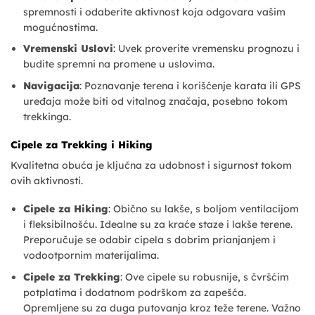
spremnosti i odaberite aktivnost koja odgovara vašim
mogućnostima.
Vremenski Uslovi
: Uvek proverite vremensku prognozu i
budite spremni na promene u uslovima.
Navigacija
: Poznavanje terena i korišćenje karata ili GPS
uređaja može biti od vitalnog značaja, posebno tokom
trekkinga.
Cipele za Trekking i Hiking
Kvalitetna obuća je ključna za udobnost i sigurnost tokom
ovih aktivnosti.
Cipele za Hiking
: Obično su lakše, s boljom ventilacijom
i fleksibilnošću. Idealne su za kraće staze i lakše terene.
Preporučuje se odabir cipela s dobrim prianjanjem i
vodootpornim materijalima.
Cipele za Trekking
: Ove cipele su robusnije, s čvršćim
potplatima i dodatnom podrškom za zapešća.
Opremljene su za duga putovanja kroz teže terene. Važno