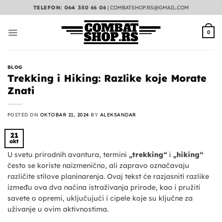
Preskoči
TELEFON: 064 350 66 06
|
COMBATSHOP.RS@GMAIL.COM
na
sadržaj
0
BLOG
Trekking i Hiking: Razlike koje Morate
Znati
POSTED ON
OKTOBAR 21, 2024
BY
ALEKSANDAR
21
okt
U svetu prirodnih avantura, termini
„trekking“
i
„hiking“
često se koriste naizmenično, ali zapravo označavaju
različite stilove planinarenja. Ovaj tekst će razjasniti razlike
između ova dva načina istraživanja prirode, kao i pružiti
savete o opremi, uključujući i cipele koje su ključne za
uživanje u ovim aktivnostima.