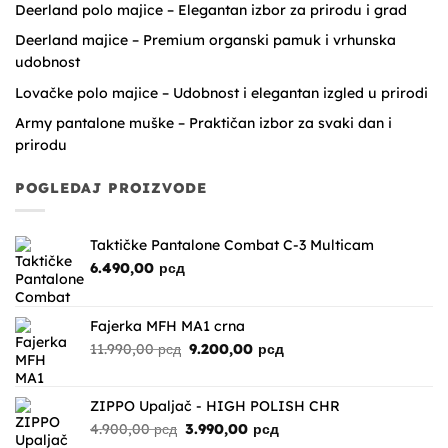
Deerland polo majice – Elegantan izbor za prirodu i grad
Deerland majice – Premium organski pamuk i vrhunska
udobnost
Lovačke polo majice – Udobnost i elegantan izgled u prirodi
Army pantalone muške – Praktičan izbor za svaki dan i
prirodu
POGLEDAJ PROIZVODE
Taktičke Pantalone Combat C-3 Multicam
6.490,00
рсд
Fajerka MFH MA1 crna
Originalna
Trenutna
11.990,00
рсд
9.200,00
рсд
cena
cena
je
je:
bila:
9.200,00 рсд.
ZIPPO Upaljač - HIGH POLISH CHR
11.990,00 рсд.
Originalna
Trenutna
4.900,00
рсд
3.990,00
рсд
cena
cena