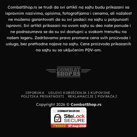
i
vrhunska
CombatShop.rs se trudi da svi artikli na sajtu budu prikazani sa
udobnost
ispravnim nazivima, opisima, fotografijama i cenama, ali nažalost
ne možemo garantovati da su svi podaci na sajtu u potpunosti
ispravni. Svi artikli prikazani na ovom sajtu su deo naše ponude i
ne podrazumeva se da su svi dostupni u svakom trenutku na
našem lageru. Zadržavamo pravo promene cena svih proizvoda i
usluga, bez prethodne najave na sajtu. Cene proizvoda prikazanih
na sajtu su sa uključenim PDV-om.
ISPORUKA
USLOVI KORIŠĆENJA I KUPOVINE
POLITIKA PRIVATNOSTI
REKLAMACIJE I POVRAĆAJ
Copyright 2026 ©
CombatShop.rs