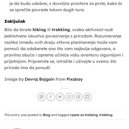
je da budu udobne, s dovoljno prostora za prste, kako bi
se sprečile povrede tokom dugih tura.
Zaključak
Bilo da birate
hiking
ili
trekking
, svaka aktivnost nudi
jedinstveno iskustvo povezivanja s prirodom. Razumevanje
razlika između ovih dvaju stilova planinarenja može vam
pomoći da odaberete ono što vam najbolje odgovara, a
pravilna obuća i oprema učiniće vašu avanturu sigurnijom i
prijatnijom. Pripremite se, istražite i uživajte u svemu što
priroda ima da ponudi!
Image by
Devraj Bajgain
from
Pixabay
This entry was posted in
Blog
and tagged
cipele za trekking
,
trekking
.