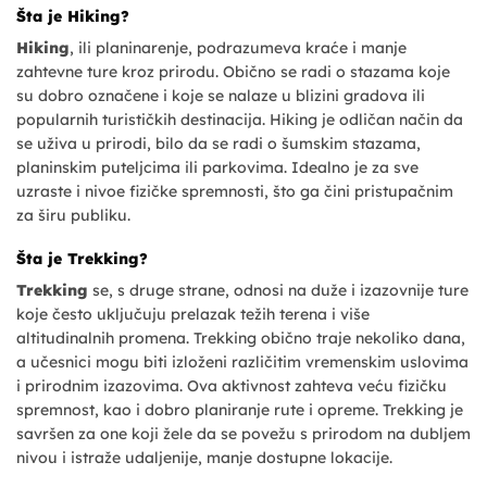
Šta je Hiking?
Hiking
, ili planinarenje, podrazumeva kraće i manje
zahtevne ture kroz prirodu. Obično se radi o stazama koje
su dobro označene i koje se nalaze u blizini gradova ili
popularnih turističkih destinacija. Hiking je odličan način da
se uživa u prirodi, bilo da se radi o šumskim stazama,
planinskim puteljcima ili parkovima. Idealno je za sve
uzraste i nivoe fizičke spremnosti, što ga čini pristupačnim
za širu publiku.
Šta je Trekking?
Trekking
se, s druge strane, odnosi na duže i izazovnije ture
koje često uključuju prelazak težih terena i više
altitudinalnih promena. Trekking obično traje nekoliko dana,
a učesnici mogu biti izloženi različitim vremenskim uslovima
i prirodnim izazovima. Ova aktivnost zahteva veću fizičku
spremnost, kao i dobro planiranje rute i opreme. Trekking je
savršen za one koji žele da se povežu s prirodom na dubljem
nivou i istraže udaljenije, manje dostupne lokacije.