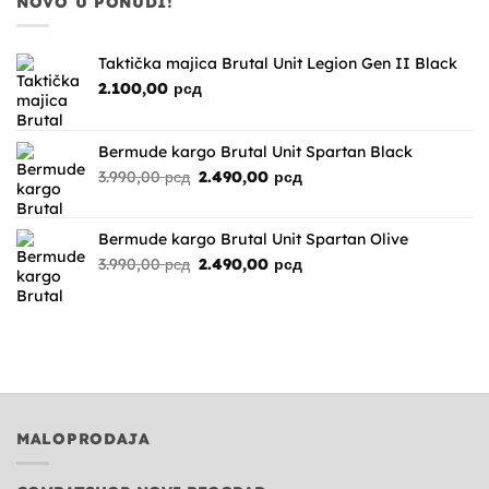
NOVO U PONUDI!
4.990,00 рсд.
Taktička majica Brutal Unit Legion Gen II Black
2.100,00
рсд
Bermude kargo Brutal Unit Spartan Black
Originalna
Trenutna
3.990,00
рсд
2.490,00
рсд
cena
cena
je
je:
bila:
2.490,00 рсд.
Bermude kargo Brutal Unit Spartan Olive
3.990,00 рсд.
Originalna
Trenutna
3.990,00
рсд
2.490,00
рсд
cena
cena
je
je:
bila:
2.490,00 рсд.
3.990,00 рсд.
MALOPRODAJA