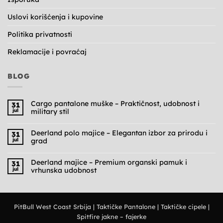
Uslovi korišćenja i kupovine
Politika privatnosti
Reklamacije i povraćaj
BLOG
Cargo pantalone muške – Praktičnost, udobnost i
31
jul
military stil
Nema
komentara
na
Deerland polo majice – Elegantan izbor za prirodu i
31
Cargo
jul
grad
pantalone
muške
Nema
–
komentara
Praktičnost,
na
Deerland majice – Premium organski pamuk i
31
udobnost
Deerland
jul
vrhunska udobnost
i
polo
military
majice
Nema
stil
–
komentara
Elegantan
na
izbor
Deerland
za
majice
prirodu
PitBull West Coast Srbija
|
Taktičke Pantalone
|
Taktičke cipele
|
–
i
Premium
grad
Spitfire jakne – fajerke
organski
pamuk