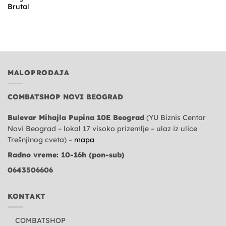
cena
cena
je
je:
bila:
2.490,00 рсд.
3.990,00 рсд.
MALOPRODAJA
COMBATSHOP NOVI BEOGRAD
Bulevar Mihajla Pupina 10E Beograd
(YU Biznis Centar
Novi Beograd – lokal 17 visoko prizemlje – ulaz iz ulice
Trešnjinog cveta) –
mapa
Radno vreme: 10-16h (pon-sub)
0643506606
KONTAKT
COMBATSHOP