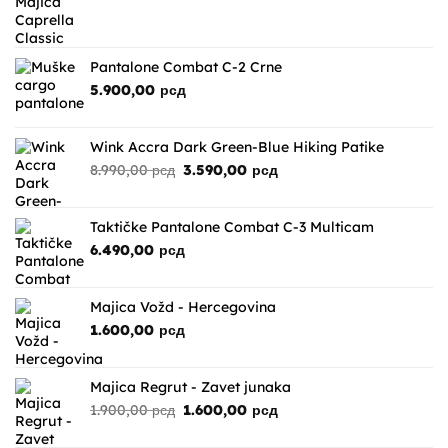
Pantalone Combat C-2 Crne
5.900,00
рсд
Wink Accra Dark Green-Blue Hiking Patike
Originalna
Trenutna
8.990,00
рсд
3.590,00
рсд
cena
cena
je
je:
bila:
3.590,00 рсд.
Taktičke Pantalone Combat C-3 Multicam
8.990,00 рсд.
6.490,00
рсд
Majica Vožd - Hercegovina
1.600,00
рсд
Majica Regrut - Zavet junaka
Originalna
Trenutna
1.900,00
рсд
1.600,00
рсд
cena
cena
je
je: