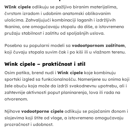
WInk cipele
odlikuju se pažljivo biranim materijalima,
čvrstom izradom i udobnim anatomski oblikovanim
ulošcima. Zahvaljujući kombinaciji laganih i izdržljivih
tkanina, one omogućavaju stopalu da diše, a istovremeno
pružaju stabilnost i zaštitu od spoljašnjih uslova.
Posebno su popularni modeli sa
vodootpornom zaštitom
,
koji čuvaju stopala suvim čak i po kiši ili u vlažnom terenu.
Wink cipele – praktičnost i stil
Osim patika, brend nudi i
Wink cipele
koje kombinuju
sportski izgled sa funkcionalnošću. Namenjene su onima koji
žele obuću koja može da izdrži svakodnevnu upotrebu, ali i
zahtevnije aktivnosti poput planinarenja, lova ili rada na
otvorenom.
Njihove
vodootporne cipele
odlikuju se pojačanim đonom i
slojevima koji štite od vlage, a istovremeno omogućavaju
prozračnost i udobnost.