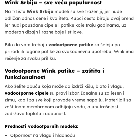
Wink Srbija – sve veća popularnost
Na tržištu
Wink Srbija
modeli su sve traženiji, jer nude
odličan odnos cene i kvaliteta. Kupci često biraju ovaj brend
jer nudi pouzdane cipele i patike koje traju godinama, uz
moderan dizajn i razne boje i stilove.
Bilo da vam trebaju
vodootporne patike
za šetnju po
prirodi ili lagane patike za svakodnevnu upotrebu, Wink ima
rešenje za svaku priliku.
Vodootporne Wink patike – zaštita i
funkcionalnost
Ako želite obuću koja može da izdrži kišu, blato i vlagu,
vodootporne cipele
su pravi izbor. Idealne su za jesen i
zimu, kao i za sve koji provode vreme napolju. Materijali sa
zaštitnom membranom odbijaju vodu, a unutrašnjost
zadržava toplotu i udobnost.
Prednosti vodootpornih modela:
Otpornost na vlagu i hladnoću