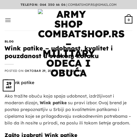
Preskoči
TELEFON: 064 350 66 06
|
COMBATSHOP.RS@GMAIL.COM
na
sadržaj
0
BLOG
Wink patike – udobnost, kvalitet i
pouzdanost u svakom koraku
POSTED ON
OKTOBAR 29, 2025
BY
ALEKSANDAR
29
okt
Ako tražite obuću koja spaja udobnost, izdržljivost i
moderan dizajn,
Wink patike
su pravi izbor. Ovaj brend je
postao prepoznatljiv u Srbiji po kvalitetnim patikama i
cipelama koje se prilagođavaju svakodnevnim potrebama –
bilo da ih nosite u prirodi, na poslu ili tokom šetnje gradom.
Zašto izabrati Wink patike