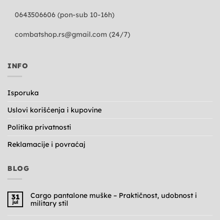
0643506606 (pon-sub 10-16h)
combatshop.rs@gmail.com
(24/7)
INFO
Isporuka
Uslovi korišćenja i kupovine
Politika privatnosti
Reklamacije i povraćaj
BLOG
Cargo pantalone muške – Praktičnost, udobnost i
31
jul
military stil
Nema
komentara