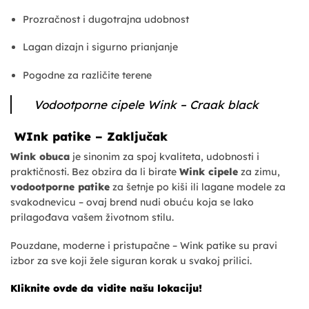
Prozračnost i dugotrajna udobnost
Lagan dizajn i sigurno prianjanje
Pogodne za različite terene
Vodootporne cipele Wink – Craak black
WInk patike – Zaključak
Wink obuca
je sinonim za spoj kvaliteta, udobnosti i
praktičnosti. Bez obzira da li birate
Wink cipele
za zimu,
vodootporne patike
za šetnje po kiši ili lagane modele za
svakodnevicu – ovaj brend nudi obuću koja se lako
prilagođava vašem životnom stilu.
Pouzdane, moderne i pristupačne – Wink patike su pravi
izbor za sve koji žele siguran korak u svakoj prilici.
Kliknite ovde da vidite našu lokaciju!