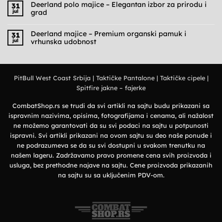
na
Deerland polo majice – Elegantan izbor za prirodu i
31
Cargo
jul
grad
pantalone
muške
Nema
–
komentara
Praktičnost,
na
Deerland majice – Premium organski pamuk i
31
udobnost
Deerland
jul
vrhunska udobnost
i
polo
military
majice
Nema
stil
–
komentara
Elegantan
na
izbor
Deerland
za
majice
prirodu
PitBull West Coast Srbija
|
Taktičke Pantalone
|
Taktičke cipele
|
–
i
Premium
grad
Spitfire jakne – fajerke
organski
pamuk
i
vrhunska
CombatShop.rs se trudi da svi artikli na sajtu budu prikazani sa
udobnost
ispravnim nazivima, opisima, fotografijama i cenama, ali nažalost
ne možemo garantovati da su svi podaci na sajtu u potpunosti
ispravni. Svi artikli prikazani na ovom sajtu su deo naše ponude i
ne podrazumeva se da su svi dostupni u svakom trenutku na
našem lageru. Zadržavamo pravo promene cena svih proizvoda i
usluga, bez prethodne najave na sajtu. Cene proizvoda prikazanih
na sajtu su sa uključenim PDV-om.