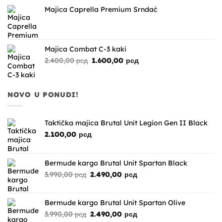
bila:
1.600,00 рсд.
Majica Caprella Premium Srndać
1.900,00 рсд.
Majica Combat C-3 kaki
Originalna
Trenutna
2.400,00
рсд
1.600,00
рсд
cena
cena
je
je:
bila:
1.600,00 рсд.
NOVO U PONUDI!
2.400,00 рсд.
Taktička majica Brutal Unit Legion Gen II Black
2.100,00
рсд
Bermude kargo Brutal Unit Spartan Black
Originalna
Trenutna
3.990,00
рсд
2.490,00
рсд
cena
cena
je
je:
bila:
2.490,00 рсд.
Bermude kargo Brutal Unit Spartan Olive
3.990,00 рсд.
Originalna
Trenutna
3.990,00
рсд
2.490,00
рсд