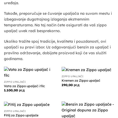
uređaja.
Takođe, preporučuje se čuvanje upaljača na suvom mestu i
izbegavanje dugotrajnog izlaganja ekstremnim
temperaturama. Na taj način ćete osigurati da vaš zippo
upaljač uvek radi besprekorno.
Ukoliko tražite spoj tradicije, kvaliteta i pouzdanosti, ovi
upaljači su pravi izbor. Uz odgovarajući benzin za upaljač i
pravilno održavanje, dobijate proizvod koji će vas služiti
godinama.
ZIPPO UPALJAČI
Kremen za Zippo upaljač
ZIPPO UPALJAČI
290,00
рсд
Vata za Zippo upaljač i filc
1.100,00
рсд
ZIPPO UPALJAČI
Fitilj za Zippo upaljače