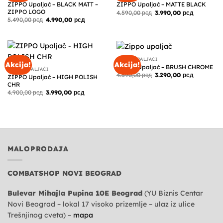
ZIPPO Upaljač – BLACK MATT –
ZIPPO Upaljač – MATTE BLACK
ZIPPO LOGO
Originalna
Trenutna
4.590,00
рсд
3.990,00
рсд
cena
cena
Originalna
Trenutna
5.490,00
рсд
4.990,00
рсд
je
je:
cena
cena
bila:
3.990,00 р
je
je:
4.590,00 рсд.
bila:
4.990,00 рсд.
5.490,00 рсд.
ZIPPO UPALJAČI
Akcija!
Akcija!
ZIPPO Upaljač – BRUSH CHROME
ZIPPO UPALJAČI
Originalna
Trenutna
4.590,00
рсд
3.290,00
рсд
ZIPPO Upaljač – HIGH POLISH
cena
cena
CHR
je
je:
bila:
3.290,00 р
Originalna
Trenutna
4.900,00
рсд
3.990,00
рсд
4.590,00 рсд.
cena
cena
je
je:
bila:
3.990,00 рсд.
4.900,00 рсд.
MALOPRODAJA
COMBATSHOP NOVI BEOGRAD
Bulevar Mihajla Pupina 10E Beograd
(YU Biznis Centar
Novi Beograd – lokal 17 visoko prizemlje – ulaz iz ulice
Trešnjinog cveta) –
mapa