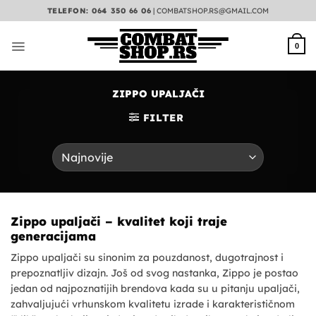
Preskoči
TELEFON: 064 350 66 06
|
COMBATSHOP.RS@GMAIL.COM
na
sadržaj
0
ZIPPO UPALJAČI
FILTER
Zippo upaljači – kvalitet koji traje
generacijama
Zippo upaljači su sinonim za pouzdanost, dugotrajnost i
prepoznatljiv dizajn. Još od svog nastanka, Zippo je postao
jedan od najpoznatijih brendova kada su u pitanju upaljači,
zahvaljujući vrhunskom kvalitetu izrade i karakterističnom