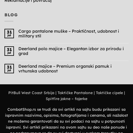
Reklamacije i povraćaj
BLOG
Cargo pantalone muške – Praktičnost, udobnost i
31
jul
military stil
Nema
komentara
na
Deerland polo majice – Elegantan izbor za prirodu i
31
Cargo
jul
grad
pantalone
muške
Nema
–
komentara
Praktičnost,
na
Deerland majice – Premium organski pamuk i
31
udobnost
Deerland
jul
vrhunska udobnost
i
polo
military
majice
Nema
stil
–
komentara
Elegantan
na
izbor
Deerland
za
majice
prirodu
PitBull West Coast Srbija
|
Taktičke Pantalone
|
Taktičke cipele
|
–
i
Premium
grad
Spitfire jakne – fajerke
organski
pamuk
i
vrhunska
CombatShop.rs se trudi da svi artikli na sajtu budu prikazani sa
udobnost
ispravnim nazivima, opisima, fotografijama i cenama, ali nažalost
ne možemo garantovati da su svi podaci na sajtu u potpunosti
ispravni. Svi artikli prikazani na ovom sajtu su deo naše ponude i