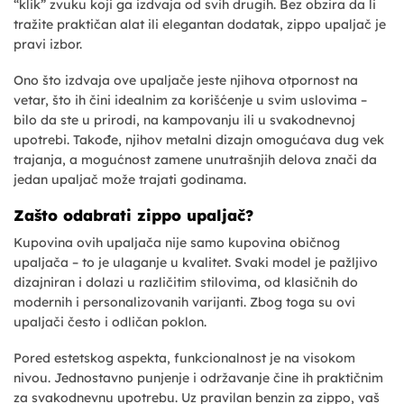
“klik” zvuku koji ga izdvaja od svih drugih. Bez obzira da li
tražite praktičan alat ili elegantan dodatak, zippo upaljač je
pravi izbor.
Ono što izdvaja ove upaljače jeste njihova otpornost na
vetar, što ih čini idealnim za korišćenje u svim uslovima –
bilo da ste u prirodi, na kampovanju ili u svakodnevnoj
upotrebi. Takođe, njihov metalni dizajn omogućava dug vek
trajanja, a mogućnost zamene unutrašnjih delova znači da
jedan upaljač može trajati godinama.
Zašto odabrati zippo upaljač?
Kupovina ovih upaljača nije samo kupovina običnog
upaljača – to je ulaganje u kvalitet. Svaki model je pažljivo
dizajniran i dolazi u različitim stilovima, od klasičnih do
modernih i personalizovanih varijanti. Zbog toga su ovi
upaljači često i odličan poklon.
Pored estetskog aspekta, funkcionalnost je na visokom
nivou. Jednostavno punjenje i održavanje čine ih praktičnim
za svakodnevnu upotrebu. Uz pravilan benzin za zippo, vaš