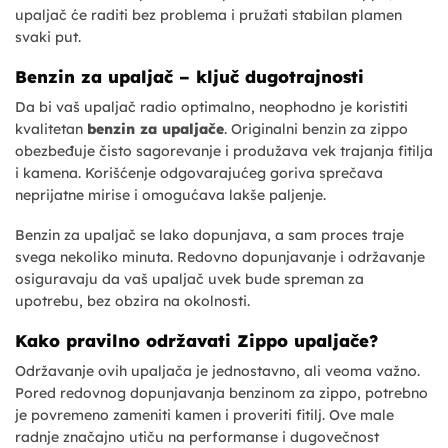
upaljač će raditi bez problema i pružati stabilan plamen
svaki put.
Benzin za upaljač – ključ dugotrajnosti
Da bi vaš upaljač radio optimalno, neophodno je koristiti
kvalitetan
benzin za upaljače
. Originalni benzin za zippo
obezbeđuje čisto sagorevanje i produžava vek trajanja fitilja
i kamena. Korišćenje odgovarajućeg goriva sprečava
neprijatne mirise i omogućava lakše paljenje.
Benzin za upaljač se lako dopunjava, a sam proces traje
svega nekoliko minuta. Redovno dopunjavanje i održavanje
osiguravaju da vaš upaljač uvek bude spreman za
upotrebu, bez obzira na okolnosti.
Kako pravilno održavati Zippo upaljače?
Održavanje ovih upaljača je jednostavno, ali veoma važno.
Pored redovnog dopunjavanja benzinom za zippo, potrebno
je povremeno zameniti kamen i proveriti fitilj. Ove male
radnje značajno utiču na performanse i dugovečnost