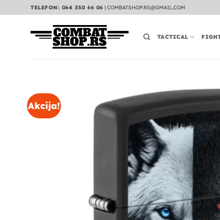
Preskoči
TELEFON: 064 350 66 06
|
COMBATSHOP.RS@GMAIL.COM
na
sadržaj
TACTICAL
FIGH
Akcija!