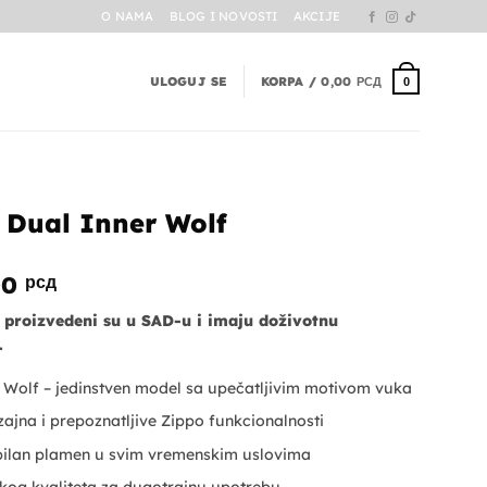
O NAMA
BLOG I NOVOSTI
AKCIJE
ULOGUJ SE
KORPA /
0,00
РСД
0
 Dual Inner Wolf
alna
Trenutna
00
рсд
cena
i proizvedeni su u SAD-u i imaju doživotnu
je:
.
5.390,00 рсд.
00 рсд.
 Wolf – jedinstven model sa upečatljivim motivom vuka
ajna i prepoznatljive Zippo funkcionalnosti
abilan plamen u svim vremenskim uslovima