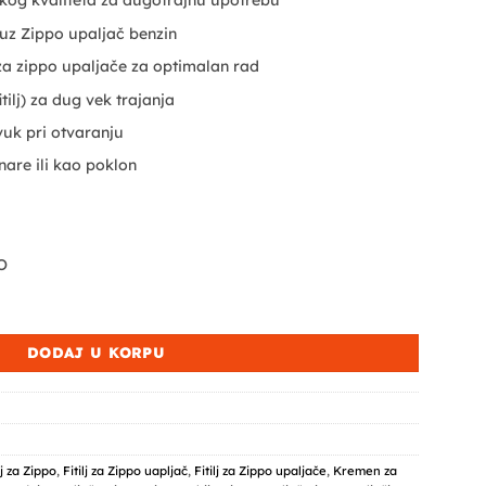
okog kvaliteta za dugotrajnu upotrebu
uz Zippo upaljač benzin
a zippo upaljače za optimalan rad
tilj) za dug vek trajanja
vuk pri otvaranju
nare ili kao poklon
O
f količina
DODAJ U KORPU
lj za Zippo
,
Fitilj za Zippo uapljač
,
Fitilj za Zippo upaljače
,
Kremen za