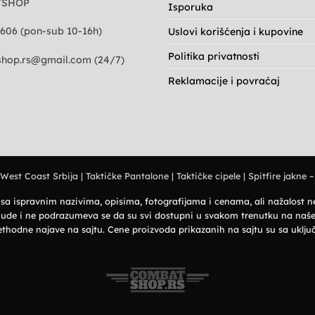
TSHOP
Isporuka
606 (pon-sub 10-16h)
Uslovi korišćenja i kupovine
Politika privatnosti
hop.rs@gmail.com
(24/7)
Reklamacije i povraćaj
 West Coast Srbija
|
Taktičke Pantalone
|
Taktičke cipele
|
Spitfire jakne –
i sa ispravnim nazivima, opisima, fotografijama i cenama, ali nažalost
 ponude i ne podrazumeva se da su svi dostupni u svakom trenutku na na
ethodne najave na sajtu. Cene proizvoda prikazanih na sajtu su sa ukl