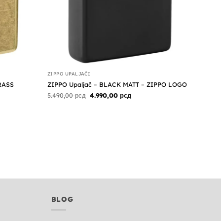
ZIPPO UPALJAČI
RASS
ZIPPO Upaljač – BLACK MATT – ZIPPO LOGO
na
Originalna
Trenutna
5.490,00
рсд
4.990,00
рсд
cena
cena
je
je:
0 рсд.
bila:
4.990,00 рсд.
5.490,00 рсд.
na
0 рсд.
BLOG