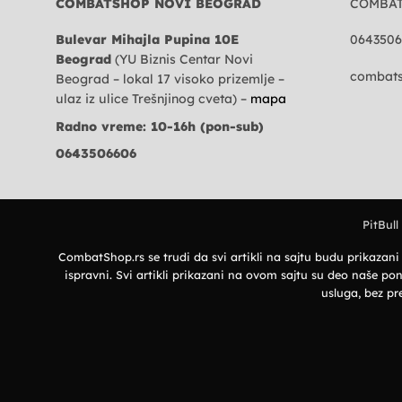
COMBATSHOP NOVI BEOGRAD
COMBA
Bulevar Mihajla Pupina 10E
0643506
Beograd
(YU Biznis Centar Novi
combats
Beograd – lokal 17 visoko prizemlje –
ulaz iz ulice Trešnjinog cveta) –
mapa
Radno vreme: 10-16h (pon-sub)
0643506606
PitBull
CombatShop.rs se trudi da svi artikli na sajtu budu prikazan
ispravni. Svi artikli prikazani na ovom sajtu su deo naše
usluga, bez pr