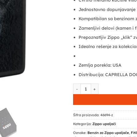
Čvrsto metalno kućište vis
Jednostavno dopunjavanje 
Kompatibilan sa benzinom z
Zamenljivi delovi (kamen i fi
Prepoznatljiv Zippo „klik“ z
Idealno rešenje za kolekcio
Zemlja porekla: USA
Distribucija: CAPRELLA DO
ZIPPO upaljač - Dual Inner Wol
Šifra proizvoda:
46694-z
Kategorija:
Zippo upaljači
Oznake:
Benzin za Zippo upaljače
,
Fiti