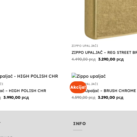
ZIPPO UPALJAČI
ZIPPO UPALJAČ – REG STREET B
Originalna
Trenut
4.490,00
рсд
3.290,00
рсд
cena
cena
je
je:
bila:
3.290,0
4.490,00 рсд.
ČI
ZIPPO UPALJAČI
Akcija!
jač – HIGH POLISH CHR
ZIPPO Upaljač – BRUSH CHROME
Originalna
Trenutna
Originalna
Trenut
д
3.990,00
рсд
4.590,00
рсд
3.290,00
рсд
cena
cena
cena
cena
je
je:
je
je:
bila:
3.990,00 рсд.
bila:
3.290,0
4.900,00 рсд.
4.590,00 рсд.
T
INFO