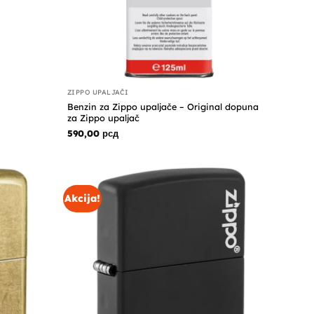
ZIPPO UPALJAČI
Benzin za Zippo upaljače – Original dopuna
za Zippo upaljač
590,00
рсд
Akcija!