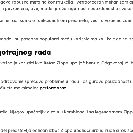
jegova robusna metalna konstrukcija i vetrootporan mehanizam 
ili povremeno, ovaj model pruža sigurnost i pouzdanost u svako
se ne radi samo o funkcionalnom predmetu, već i o vizuelno zani
modeli su posebno popularni među korisnicima koji žele da se izd
gotrajnog rada
ažno je koristiti kvalitetan Zippo upaljač benzin. Odgovarajući
no održavanje sprečava probleme u radu i osigurava pouzdanost 
beđujete maksimalne
performanse
.
 stila. Njegov upečatljiv dizajn u kombinaciji sa legendarnom Zip
odel predstavlja odličan izbor. Zippo upaljači Srbija nude širok s