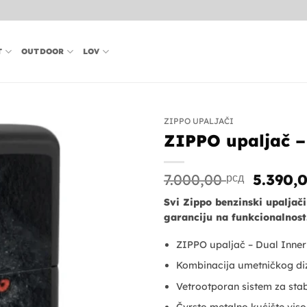
T
OUTDOOR
LOV
ZIPPO UPALJAČI
ZIPPO upaljač –
Origin
7.000,00
рсд
5.390,
cena
Svi Zippo benzinski upaljač
je
garanciju na funkcionalnost
bila:
7.000,
ZIPPO upaljač – Dual Inner
Kombinacija umetničkog diz
Vetrootporan sistem za st