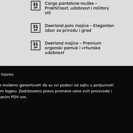
Cargo pantalone muške –
31
jul
Praktičnost, udobnost i military
stil
Nema
komentara
na
Deerland polo majice – Elegantan
31
Cargo
jul
izbor za prirodu i grad
pantalone
muške
Nema
–
komentara
Praktičnost,
na
Deerland majice – Premium
31
udobnost
Deerland
jul
organski pamuk i vrhunska
i
polo
military
majice
udobnost
stil
–
Nema
Elegantan
komentara
izbor
na
za
Deerland
prirodu
majice
i
 fajerke
–
grad
Premium
organski
pamuk
 ne možemo garantovati da su svi podaci na sajtu u potpunosti
i
vrhunska
šem lageru. Zadržavamo pravo promene cena svih proizvoda i
udobnost
jučenim PDV-om.