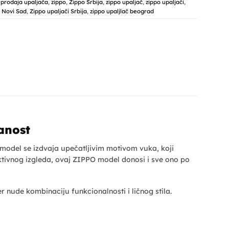
,
prodaja upaljača
,
zippo
,
Zippo Srbija
,
zippo upaljač
,
zippo upaljači
,
i Novi Sad
,
Zippo upaljači Srbija
,
zippo upaljlač beograd
anost
 model se izdvaja upečatljivim motivom vuka, koji
aktivnog izgleda, ovaj ZIPPO model donosi i sve ono po
r nude kombinaciju funkcionalnosti i ličnog stila.