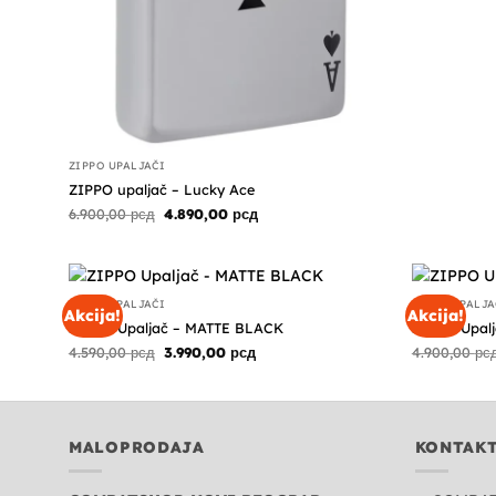
ZIPPO UPALJAČI
ZIPPO upaljač – Lucky Ace
Originalna
Trenutna
6.900,00
рсд
4.890,00
рсд
cena
cena
je
je:
bila:
4.890,00 рсд.
6.900,00 рсд.
ZIPPO UPALJAČI
ZIPPO UPALJA
Akcija!
Akcija!
ZIPPO Upaljač – MATTE BLACK
ZIPPO Upal
Originalna
Trenutna
4.590,00
рсд
3.990,00
рсд
4.900,00
рс
cena
cena
je
je:
bila:
3.990,00 рсд.
4.590,00 рсд.
MALOPRODAJA
KONTAK