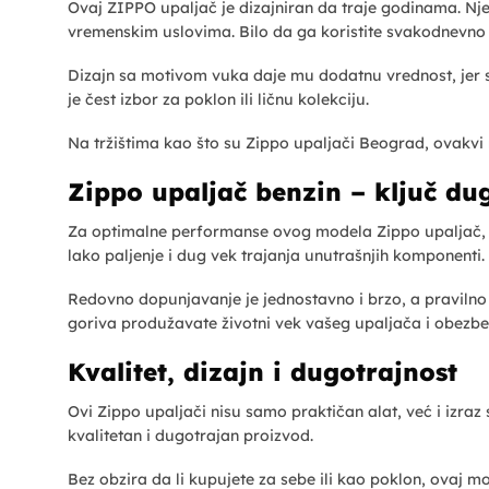
Ovaj ZIPPO upaljač je dizajniran da traje godinama. N
vremenskim uslovima. Bilo da ga koristite svakodnevno 
Dizajn sa motivom vuka daje mu dodatnu vrednost, jer 
je čest izbor za poklon ili ličnu kolekciju.
Na tržištima kao što su Zippo upaljači Beograd, ovakvi 
Zippo upaljač benzin – ključ du
Za optimalne performanse ovog modela Zippo upaljač, v
lako paljenje i dug vek trajanja unutrašnjih komponenti.
Redovno dopunjavanje je jednostavno i brzo, a pravil
goriva produžavate životni vek vašeg upaljača i obez
Kvalitet, dizajn i dugotrajnost
Ovi Zippo upaljači nisu samo praktičan alat, već i izraz
kvalitetan i dugotrajan proizvod.
Bez obzira da li kupujete za sebe ili kao poklon, ovaj m