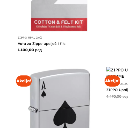
ZIPPO UPALJAČI
Vata za Zippo upaljač i filc
1.100,00
рсд
Akcija!
Akcija!
ZIPPO UPALJA
ZIPPO Upal
4.490,00
рс