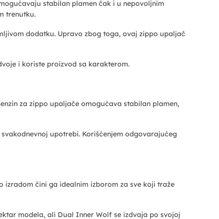
omogućavaju stabilan plamen čak i u nepovoljnim
m trenutku.
mljivom dodatku. Upravo zbog toga, ovaj zippo upaljač
voje i koriste proizvod sa karakterom.
 benzin za zippo upaljače omogućava stabilan plamen,
u svakodnevnoj upotrebi. Korišćenjem odgovarajućeg
po izradom čini ga idealnim izborom za sve koji traže
pektar modela, ali Dual Inner Wolf se izdvaja po svojoj