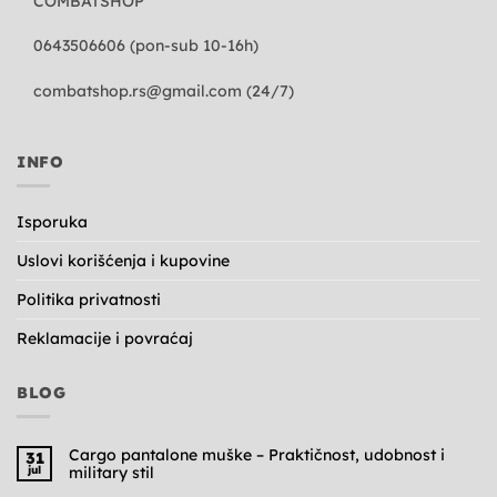
COMBATSHOP
0643506606 (pon-sub 10-16h)
combatshop.rs@gmail.com
(24/7)
INFO
Isporuka
Uslovi korišćenja i kupovine
Politika privatnosti
Reklamacije i povraćaj
BLOG
Cargo pantalone muške – Praktičnost, udobnost i
31
jul
military stil
Nema