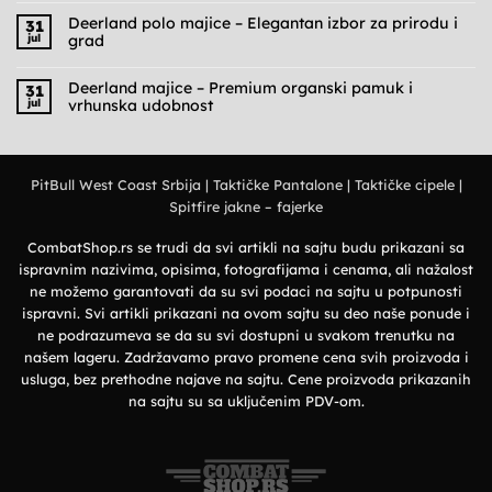
komentara
na
Deerland polo majice – Elegantan izbor za prirodu i
31
Cargo
jul
grad
pantalone
muške
Nema
–
komentara
Praktičnost,
na
Deerland majice – Premium organski pamuk i
31
udobnost
Deerland
jul
vrhunska udobnost
i
polo
military
majice
Nema
stil
–
komentara
Elegantan
na
izbor
Deerland
za
majice
prirodu
PitBull West Coast Srbija
|
Taktičke Pantalone
|
Taktičke cipele
|
–
i
Premium
grad
Spitfire jakne – fajerke
organski
pamuk
i
vrhunska
CombatShop.rs se trudi da svi artikli na sajtu budu prikazani sa
udobnost
ispravnim nazivima, opisima, fotografijama i cenama, ali nažalost
ne možemo garantovati da su svi podaci na sajtu u potpunosti
ispravni. Svi artikli prikazani na ovom sajtu su deo naše ponude i
ne podrazumeva se da su svi dostupni u svakom trenutku na
našem lageru. Zadržavamo pravo promene cena svih proizvoda i
usluga, bez prethodne najave na sajtu. Cene proizvoda prikazanih
na sajtu su sa uključenim PDV-om.