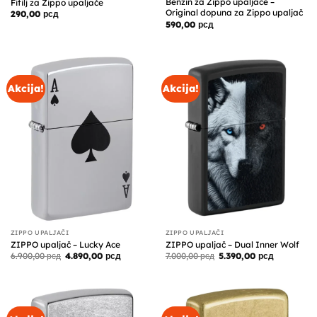
Benzin za Zippo upaljače –
Fitilj za Zippo upaljače
Original dopuna za Zippo upaljač
290,00
рсд
590,00
рсд
Akcija!
Akcija!
ZIPPO UPALJAČI
ZIPPO UPALJAČI
ZIPPO upaljač – Lucky Ace
ZIPPO upaljač – Dual Inner Wolf
Originalna
Trenutna
Originalna
Trenutna
6.900,00
рсд
4.890,00
рсд
7.000,00
рсд
5.390,00
рсд
cena
cena
cena
cena
je
je:
je
je:
bila:
4.890,00 рсд.
bila:
5.390,00 р
6.900,00 рсд.
7.000,00 рсд.