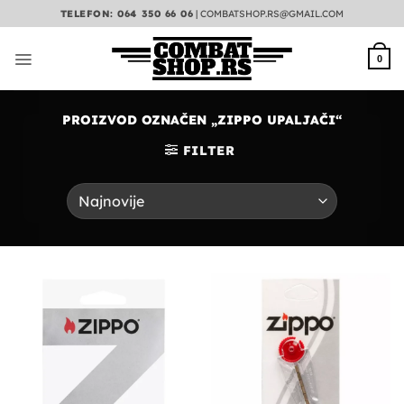
Preskoči
TELEFON: 064 350 66 06
|
COMBATSHOP.RS@GMAIL.COM
na
sadržaj
0
PROIZVOD OZNAČEN „ZIPPO UPALJAČI“
FILTER