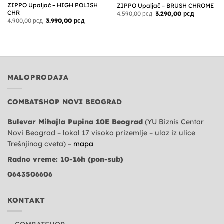
ZIPPO Upaljač – HIGH POLISH
ZIPPO Upaljač – BRUSH CHROME
CHR
Originalna
Trenutna
4.590,00
рсд
3.290,00
рсд
cena
cena
Originalna
Trenutna
4.900,00
рсд
3.990,00
рсд
je
je:
cena
cena
bila:
3.290,00 р
je
je:
4.590,00 рсд.
bila:
3.990,00 рсд.
4.900,00 рсд.
MALOPRODAJA
COMBATSHOP NOVI BEOGRAD
Bulevar Mihajla Pupina 10E Beograd
(YU Biznis Centar
Novi Beograd – lokal 17 visoko prizemlje – ulaz iz ulice
Trešnjinog cveta) –
mapa
Radno vreme: 10-16h (pon-sub)
0643506606
KONTAKT