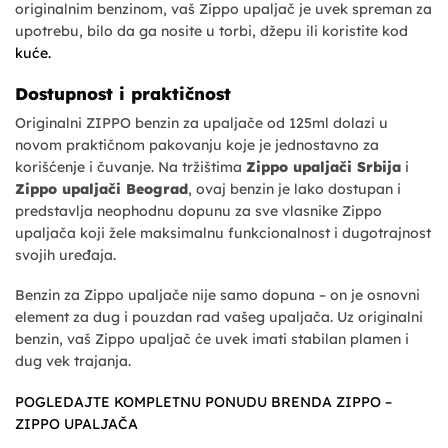
originalnim benzinom, vaš Zippo upaljač je uvek spreman za
upotrebu, bilo da ga nosite u torbi, džepu ili koristite kod
kuće.
Dostupnost i praktičnost
Originalni ZIPPO benzin za upaljače od 125ml dolazi u
novom praktičnom pakovanju koje je jednostavno za
korišćenje i čuvanje. Na tržištima
Zippo upaljači Srbija
i
Zippo upaljači Beograd
, ovaj benzin je lako dostupan i
predstavlja neophodnu dopunu za sve vlasnike Zippo
upaljača koji žele maksimalnu funkcionalnost i dugotrajnost
svojih uređaja.
Benzin za Zippo upaljače nije samo dopuna – on je osnovni
element za dug i pouzdan rad vašeg upaljača. Uz originalni
benzin, vaš Zippo upaljač će uvek imati stabilan plamen i
dug vek trajanja.
POGLEDAJTE KOMPLETNU PONUDU BRENDA ZIPPO –
ZIPPO UPALJAČA