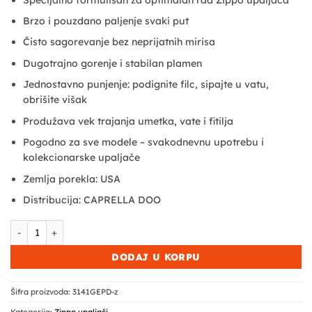
Brzo i pouzdano paljenje svaki put
Čisto sagorevanje bez neprijatnih mirisa
Dugotrajno gorenje i stabilan plamen
Jednostavno punjenje: podignite filc, sipajte u vatu,
obrišite višak
Produžava vek trajanja umetka, vate i fitilja
Pogodno za sve modele – svakodnevnu upotrebu i
kolekcionarske upaljače
Zemlja porekla: USA
Distribucija: CAPRELLA DOO
Benzin za Zippo upaljače - Original dopuna za Zippo upaljač kol
DODAJ U KORPU
Šifra proizvoda:
3141GEPD-z