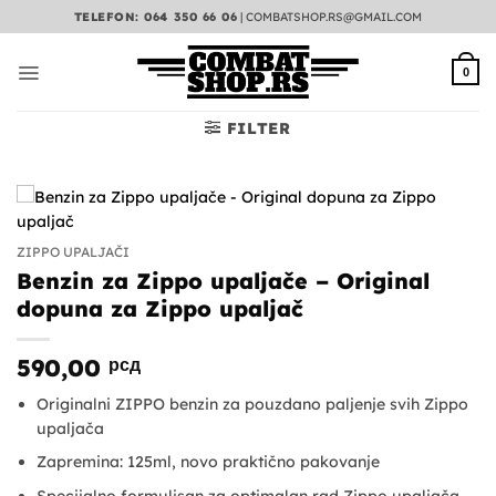
Preskoči
TELEFON: 064 350 66 06
|
COMBATSHOP.RS@GMAIL.COM
na
sadržaj
0
FILTER
ZIPPO UPALJAČI
Benzin za Zippo upaljače – Original
dopuna za Zippo upaljač
590,00
рсд
Originalni ZIPPO benzin za pouzdano paljenje svih Zippo
upaljača
Zapremina: 125ml, novo praktično pakovanje
Specijalno formulisan za optimalan rad Zippo upaljača