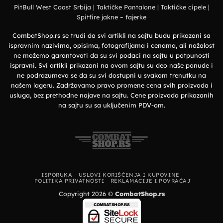
majice
prirodu
PitBull West Coast Srbija
|
Taktičke Pantalone
|
Taktičke cipele
|
–
i
Premium
grad
Spitfire jakne – fajerke
organski
pamuk
i
vrhunska
CombatShop.rs se trudi da svi artikli na sajtu budu prikazani sa
udobnost
ispravnim nazivima, opisima, fotografijama i cenama, ali nažalost
ne možemo garantovati da su svi podaci na sajtu u potpunosti
ispravni. Svi artikli prikazani na ovom sajtu su deo naše ponude i
ne podrazumeva se da su svi dostupni u svakom trenutku na
našem lageru. Zadržavamo pravo promene cena svih proizvoda i
usluga, bez prethodne najave na sajtu. Cene proizvoda prikazanih
na sajtu su sa uključenim PDV-om.
ISPORUKA
USLOVI KORIŠĆENJA I KUPOVINE
POLITIKA PRIVATNOSTI
REKLAMACIJE I POVRAĆAJ
Copyright 2026 ©
CombatShop.rs