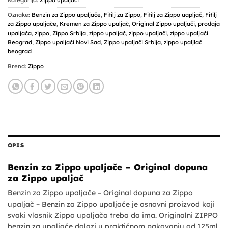
Kategorija:
Zippo upaljači
Oznake:
Benzin za Zippo upaljače
,
Fitilj za Zippo
,
Fitilj za Zippo uapljač
,
Fitilj
za Zippo upaljače
,
Kremen za Zippo upaljač
,
Original Zippo upaljači
,
prodaja
upaljača
,
zippo
,
Zippo Srbija
,
zippo upaljač
,
zippo upaljači
,
zippo upaljači
Beograd
,
Zippo upaljači Novi Sad
,
Zippo upaljači Srbija
,
zippo upaljlač
beograd
Brend:
Zippo
OPIS
Benzin za Zippo upaljače – Original dopuna
za Zippo upaljač
Benzin za Zippo upaljače – Original dopuna za Zippo
upaljač – Benzin za Zippo upaljače je osnovni proizvod koji
svaki vlasnik Zippo upaljača treba da ima. Originalni ZIPPO
benzin za upaljače dolazi u praktičnom pakovanju od 125ml