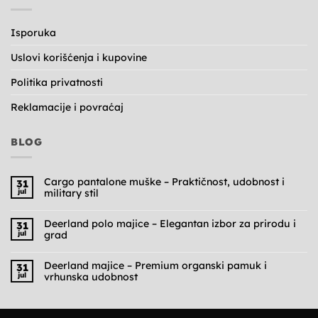
Isporuka
Uslovi korišćenja i kupovine
Politika privatnosti
Reklamacije i povraćaj
BLOG
Cargo pantalone muške – Praktičnost, udobnost i
31
jul
military stil
Nema
komentara
na
Deerland polo majice – Elegantan izbor za prirodu i
31
Cargo
jul
grad
pantalone
muške
Nema
–
komentara
Praktičnost,
na
Deerland majice – Premium organski pamuk i
31
udobnost
Deerland
jul
vrhunska udobnost
i
polo
military
majice
Nema
stil
–
komentara
Elegantan
na
izbor
Deerland
za