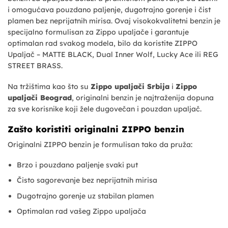
i omogućava pouzdano paljenje, dugotrajno gorenje i čist
plamen bez neprijatnih mirisa. Ovaj visokokvalitetni benzin je
specijalno formulisan za Zippo upaljače i garantuje
optimalan rad svakog modela, bilo da koristite ZIPPO
Upaljač – MATTE BLACK, Dual Inner Wolf, Lucky Ace ili REG
STREET BRASS.
Na tržištima kao što su
Zippo upaljači Srbija
i
Zippo
upaljači Beograd
, originalni benzin je najtraženija dopuna
za sve korisnike koji žele dugovečan i pouzdan upaljač.
Zašto koristiti originalni ZIPPO benzin
Originalni ZIPPO benzin je formulisan tako da pruža:
Brzo i pouzdano paljenje svaki put
Čisto sagorevanje bez neprijatnih mirisa
Dugotrajno gorenje uz stabilan plamen
Optimalan rad vašeg Zippo upaljača