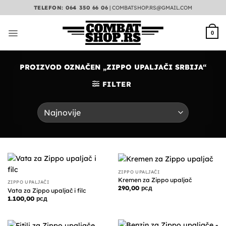
Preskoči
TELEFON: 064 350 66 06
|
COMBATSHOP.RS@GMAIL.COM
na
sadržaj
0
PROIZVOD OZNAČEN „ZIPPO UPALJAČI SRBIJA“
FILTER
ZIPPO UPALJAČI
Kremen za Zippo upaljač
ZIPPO UPALJAČI
290,00
рсд
Vata za Zippo upaljač i filc
1.100,00
рсд