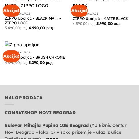
Akcija!
Akcija!
ZIPPO UPALJAČI
ZIPPO UPALJAČI
ZIPPO Upaljač – BLACK MATT –
ZIPPO Upaljač – MATTE BLACK
ZIPPO LOGO
Originalna
Trenutna
4.590,00
рсд
3.990,00
рсд
cena
cena
Originalna
Trenutna
5.490,00
рсд
4.990,00
рсд
je
je:
cena
cena
bila:
3.990,00 р
je
je:
4.590,00 рсд.
bila:
4.990,00 рсд.
5.490,00 рсд.
ZIPPO UPALJAČI
Akcija!
ZIPPO Upaljač – BRUSH CHROME
Originalna
Trenutna
4.590,00
рсд
3.290,00
рсд
cena
cena
je
je:
bila:
3.290,00 рсд.
4.590,00 рсд.
MALOPRODAJA
COMBATSHOP NOVI BEOGRAD
Bulevar Mihajla Pupina 10E Beograd
(YU Biznis Centar
Novi Beograd – lokal 17 visoko prizemlje – ulaz iz ulice
Trešnjinog cveta) –
mapa