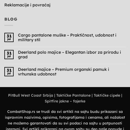
Reklamacije i povraćaj
BLOG
Cargo pantalone muške – Praktičnost, udobnost i
31
jul
military stil
Nema
komentara
na
Deerland polo majice – Elegantan izbor za prirodu i
31
Cargo
jul
grad
pantalone
muške
Nema
–
komentara
Praktičnost,
na
Deerland majice – Premium organski pamuk i
31
udobnost
Deerland
jul
vrhunska udobnost
i
polo
military
majice
Nema
stil
–
komentara
Elegantan
na
izbor
Deerland
za
majice
prirodu
PitBull West Coast Srbija
|
Taktičke Pantalone
|
Taktičke cipele
|
–
i
Premium
grad
Spitfire jakne – fajerke
organski
pamuk
i
vrhunska
CombatShop.rs se trudi da svi artikli na sajtu budu prikazani sa
udobnost
ispravnim nazivima, opisima, fotografijama i cenama, ali nažalost
ne možemo garantovati da su svi podaci na sajtu u potpunosti
ispravni. Svi artikli prikazani na ovom sajtu su deo naše ponude i