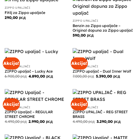
ZIPPO UPALJAČI
Fitilj za Zippo upaljače
290,00
рсд
ZIPPO UPALJAČI
Benzin za Zippo upaljače –
Original dopuna za Zippo upaljač
590,00
рсд
Akcija!
Akcija!
ZIPPO UPALJAČI
ZIPPO UPALJAČI
ZIPPO upaljač – Lucky Ace
ZIPPO upaljač – Dual Inner Wolf
Originalna
Trenutna
Originalna
Trenutna
6.900,00
рсд
4.890,00
рсд
7.000,00
рсд
5.390,00
рсд
cena
cena
cena
cena
je
je:
je
je:
bila:
4.890,00 рсд.
bila:
5.390,00 р
6.900,00 рсд.
7.000,00 рсд.
Akcija!
Akcija!
ZIPPO UPALJAČI
ZIPPO UPALJAČI
ZIPPO Upaljač – REGULAR
ZIPPO UPALJAČ – REG STREET
STREET CHROME
BRASS
Originalna
Trenutna
Originalna
Trenutna
4.490,00
рсд
2.990,00
рсд
4.490,00
рсд
3.290,00
рсд
cena
cena
cena
cena
je
je:
je
je:
bila:
2.990,00 рсд.
bila:
3.290,00 р
4.490,00 рсд.
4.490,00 рсд.