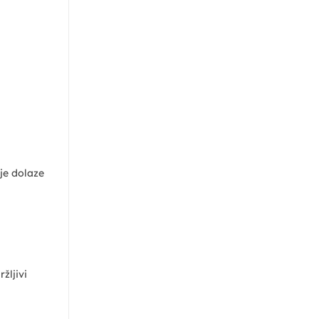
je dolaze
žljivi