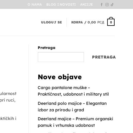
O NAMA
BLOG I NOVOSTI
AKCIJE
ULOGUJ SE
KORPA /
0,00
РСД
0
Pretraga
PRETRAGA
Nove objave
Cargo pantalone muške –
ularnost
Praktičnost, udobnost i military stil
ri ruci,
Deerland polo majice – Elegantan
izbor za prirodu i grad
tičkih i
Deerland majice – Premium organski
pamuk i vrhunska udobnost