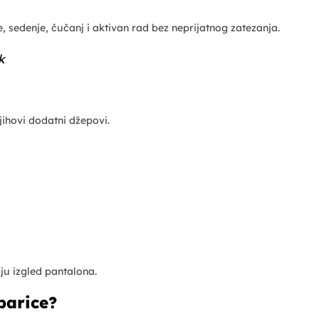
sedenje, čučanj i aktivan rad bez neprijatnog zatezanja.
k
jihovi dodatni džepovi.
ju izgled pantalona.
parice?