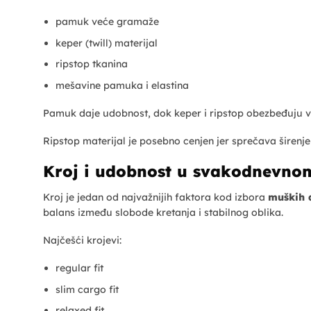
pamuk veće gramaže
keper (twill) materijal
ripstop tkanina
mešavine pamuka i elastina
Pamuk daje udobnost, dok keper i ripstop obezbeđuju ve
Ripstop materijal je posebno cenjen jer sprečava širenje 
Kroj i udobnost u svakodnevno
Kroj je jedan od najvažnijih faktora kod izbora
muških 
balans između slobode kretanja i stabilnog oblika.
Najčešći krojevi:
regular fit
slim cargo fit
relaxed fit