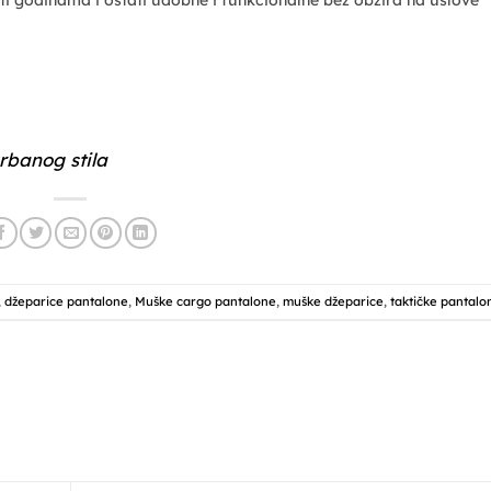
urbanog stila
,
džeparice pantalone
,
Muške cargo pantalone
,
muške džeparice
,
taktičke pantalo