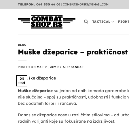
Preskoči
TELEFON: 064 350 66 06
|
COMBATSHOP.RS@GMAIL.COM
na
sadržaj
TACTICAL
FIGH
BLOG
Muške džeparice – praktičnost
POSTED ON
MAJ 21, 2026
BY
ALEKSANDAR
21
maj
Muške džeparice
su jedan od onih komada garderobe ko
nije slučajna – spoj su praktičnosti, udobnosti i funkci
bez dodatnih torbi ili rančeva.
Danas se džeparice nose u različitim stilovima – od urb
radnih varijanti koje su fokusirane na izdržljivost.