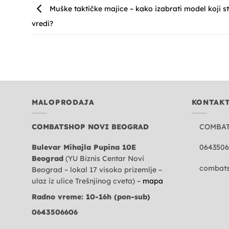
Muške taktičke majice – kako izabrati model koji s
vredi?
MALOPRODAJA
KONTAK
COMBATSHOP NOVI BEOGRAD
COMBA
Bulevar Mihajla Pupina 10E
0643506
Beograd
(YU Biznis Centar Novi
combats
Beograd – lokal 17 visoko prizemlje –
ulaz iz ulice Trešnjinog cveta) –
mapa
Radno vreme: 10-16h (pon-sub)
0643506606