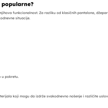
o popularne?
 njihova funkcionalnost. Za razliku od klasičnih pantalona, džepa
odnevne situacije.
 u pokretu.
erijala koji mogu da izdrže svakodnevno nošenje i različite uslov