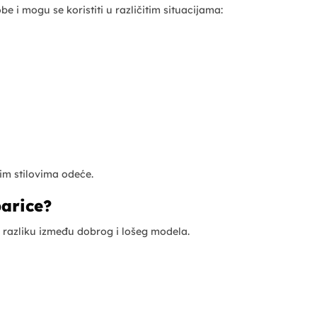
i mogu se koristiti u različitim situacijama:
tim stilovima odeće.
arice?
e razliku između dobrog i lošeg modela.