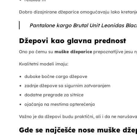
Dobro dizajnirane džeparice omogućavaju lako kretanje, 
Pantalone kargo Brutal Unit Leonidas Blac
Džepovi kao glavna prednost
Ono po čemu su
muške džeparice
prepoznatljive jesu n
Kvalitetni modeli imaju:
duboke bočne cargo džepove
zadnje džepove sa sigurnim zatvaranjem
dodatne pregrade za sitnice
ojačanja na mestima opterećenja
Važno je da džepovi budu praktični, ali i da ne narušava
Gde se najčešće nose muške dže