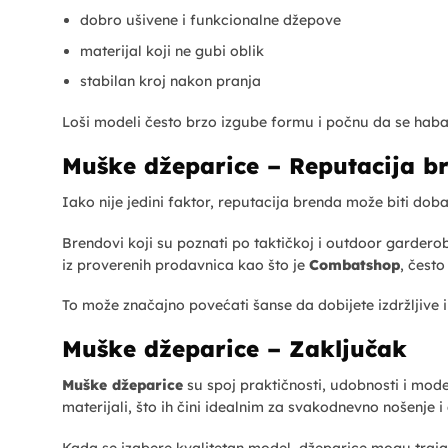
dobro ušivene i funkcionalne džepove
materijal koji ne gubi oblik
stabilan kroj nakon pranja
Loši modeli često brzo izgube formu i počnu da se haba
Muške džeparice – Reputacija br
Iako nije jedini faktor, reputacija brenda može biti doba
Brendovi koji su poznati po taktičkoj i outdoor garderob
iz proverenih prodavnica kao što je
Combatshop
, često
To može značajno povećati šanse da dobijete izdržljive
Muške džeparice – Zaključak
Muške džeparice
su spoj praktičnosti, udobnosti i moder
materijali, što ih čini idealnim za svakodnevno nošenje i
Kada se izabere kvalitetan model, džeparice mogu traja