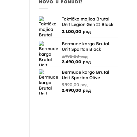
NOVO U PONUDI!
Taktička majica Brutal
Unit Legion Gen II Black
2.100,00
рсд
Bermude kargo Brutal
Unit Spartan Black
3.990,00
рсд
Originalna
Trenutna
2.490,00
рсд
cena
cena
Bermude kargo Brutal
je
je:
Unit Spartan Olive
bila:
2.490,00 рсд.
3.990,00 рсд.
3.990,00
рсд
Originalna
Trenutna
2.490,00
рсд
cena
cena
je
je:
bila:
2.490,00 рсд.
3.990,00 рсд.