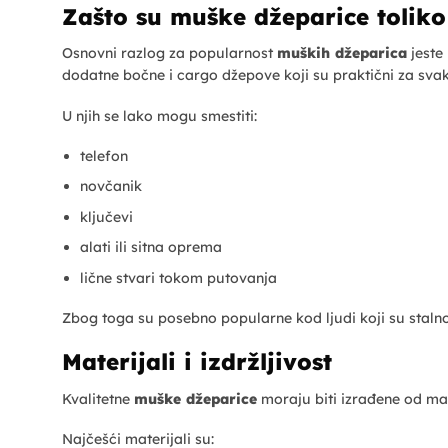
Zašto su muške džeparice tolik
Osnovni razlog za popularnost
muških džeparica
jeste
dodatne bočne i cargo džepove koji su praktični za svak
U njih se lako mogu smestiti:
telefon
novčanik
ključevi
alati ili sitna oprema
lične stvari tokom putovanja
Zbog toga su posebno popularne kod ljudi koji su stalno
Materijali i izdržljivost
Kvalitetne
muške džeparice
moraju biti izrađene od mat
Najčešći materijali su: