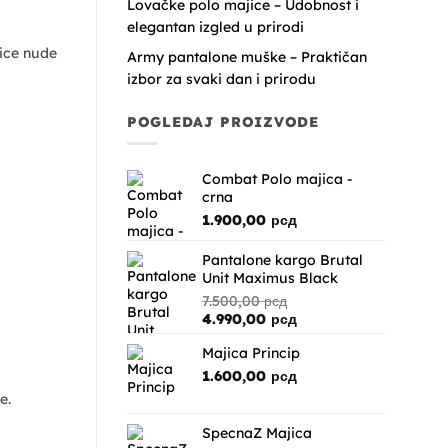
Lovačke polo majice – Udobnost i
elegantan izgled u prirodi
rice nude
Army pantalone muške – Praktičan
izbor za svaki dan i prirodu
POGLEDAJ PROIZVODE
Combat Polo majica -
crna
1.900,00
рсд
Pantalone kargo Brutal
Unit Maximus Black
7.500,00
рсд
Originalna
Trenutna
4.990,00
рсд
cena
cena
Majica Princip
je
je:
bila:
4.990,00 рсд.
1.600,00
рсд
7.500,00 рсд.
e.
SpecnaZ Majica