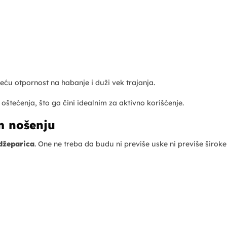
ću otpornost na habanje i duži vek trajanja.
oštećenja, što ga čini idealnim za aktivno korišćenje.
m nošenju
džeparica
. One ne treba da budu ni previše uske ni previše široke 