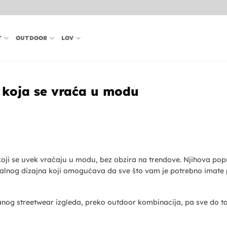
T
OUTDOOR
LOV
 koja se vraća u modu
ji se uvek vraćaju u modu, bez obzira na trendove. Njihova pop
onalnog dizajna koji omogućava da sve što vam je potrebno imate p
anog streetwear izgleda, preko outdoor kombinacija, pa sve do tak