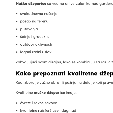
Muške džeparice
su veoma univerzalan komad garderobe 
svakodnevno nošenje
posao na terenu
putovanja
šetnje i gradski stil
outdoor aktivnosti
lagani radni uslovi
Zahvaljujući svom dizajnu, lako se kombinuju sa različi
Kako prepoznati kvalitetne džep
Kod izbora je važno obratiti pažnju na detalje koji prav
Kvalitetne
muške džeparice
imaju:
čvrste i ravne šavove
kvalitetne rajsferšluse i dugmad