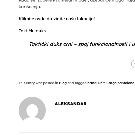
korišćenja.
Kliknite ovde da vidite našu lokaciju!
Taktički duks
Taktički duks crni – spoj funkcionalnosti i 
This entry was posted in
Blog
and tagged
brutal unit
,
Cargo pantalone
ALEKSANDAR