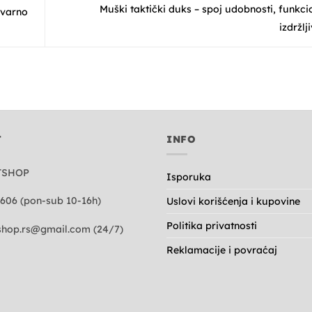
Muški taktički duks – spoj udobnosti, funkcio
tvarno
izdržlj
T
INFO
TSHOP
Isporuka
606 (pon-sub 10-16h)
Uslovi korišćenja i kupovine
Politika privatnosti
hop.rs@gmail.com
(24/7)
Reklamacije i povraćaj