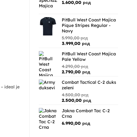
1.600,00
рсд
PitBull West Coast Majica
Pique Stripes Regular -
Navy
5.990,00
рсд
Originalna
Trenutna
3.999,00
рсд
cena
cena
PitBull West Coast Majica
je
je:
Pale Yellow
bila:
3.999,00 рсд.
5.990,00 рсд.
4.290,00
рсд
Originalna
Trenutna
2.790,00
рсд
cena
cena
Combat Tactical C-2 duks
je
je:
– ideal je
zeleni
bila:
2.790,00 рсд.
4.290,00 рсд.
4.500,00
рсд
Originalna
Trenutna
2.500,00
рсд
cena
cena
Jakna Combat Tac C-2
je
je:
Crna
bila:
2.500,00 рсд.
4.500,00 рсд.
6.990,00
рсд