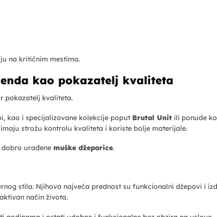
ju na kritičnim mestima.
enda kao pokazatelj kvaliteta
r pokazatelj kvaliteta.
i, kao i specijalizovane kolekcije poput
Brutal Unit
ili ponude ko
 imaju strožu kontrolu kvaliteta i koriste bolje materijale.
 i dobro urađene
muške džeparice
.
nog stila. Njihova najveća prednost su funkcionalni džepovi i izdr
 aktivan način života.
ti godinama i ostati udobne i funkcionalne bez obzira na uslove