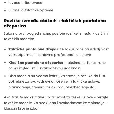
lovaca i ribolovaca
ljubitelja taktičke opreme
Razlike između običnih i taktičkih pantalona
džeparica
Iako na prvi pogled slične, postoje razlike između klasičnih i
taktičkih modela:
Taktičke pantalone džeparice
fokusirane na izdrzljivost,
vetrootpornost i zahtevne profesionalne uslove
Klasične pantalone džeparice
maksimalno fokusirane
na na izgled, stil i svakodnevnu udobnost
Oba modela su veoma izdrzljiva samo je razlika da li su
potrebne za svakodnevno nošenje ili taktičke uslove,
planinarenje, trening, fizicki rad, obezbedjenje itd…
Ako tražite maksimalnu izdržljivost za teške uslove – birajte
taktičke modele. Za svaki dan i svakodnevne kombinacije –
klasični kroj je izbor