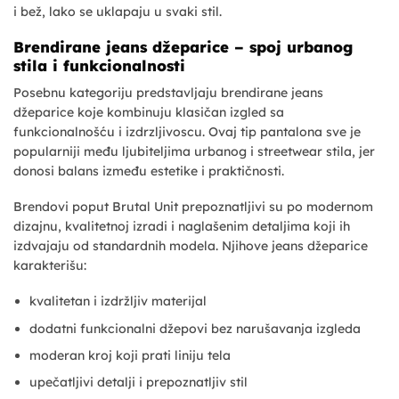
i bež, lako se uklapaju u svaki stil.
Brendirane jeans džeparice – spoj urbanog
stila i funkcionalnosti
Posebnu kategoriju predstavljaju brendirane jeans
džeparice koje kombinuju klasičan izgled sa
funkcionalnošću i izdrzljivoscu. Ovaj tip pantalona sve je
popularniji među ljubiteljima urbanog i streetwear stila, jer
donosi balans između estetike i praktičnosti.
Brendovi poput Brutal Unit prepoznatljivi su po modernom
dizajnu, kvalitetnoj izradi i naglašenim detaljima koji ih
izdvajaju od standardnih modela. Njihove jeans džeparice
karakterišu:
kvalitetan i izdržljiv materijal
dodatni funkcionalni džepovi bez narušavanja izgleda
moderan kroj koji prati liniju tela
upečatljivi detalji i prepoznatljiv stil