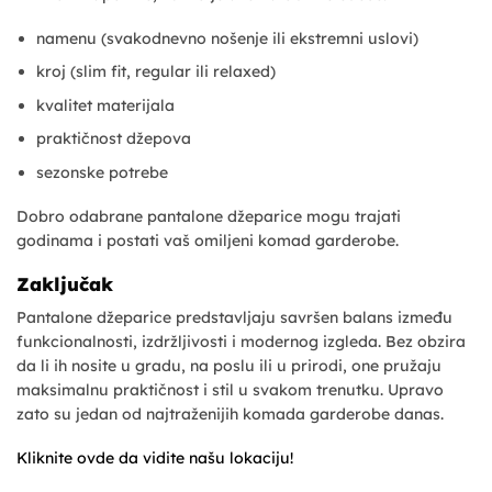
namenu (svakodnevno nošenje ili ekstremni uslovi)
kroj (slim fit, regular ili relaxed)
kvalitet materijala
praktičnost džepova
sezonske potrebe
Dobro odabrane pantalone džeparice mogu trajati
godinama i postati vaš omiljeni komad garderobe.
Zaključak
Pantalone džeparice predstavljaju savršen balans između
funkcionalnosti, izdržljivosti i modernog izgleda. Bez obzira
da li ih nosite u gradu, na poslu ili u prirodi, one pružaju
maksimalnu praktičnost i stil u svakom trenutku. Upravo
zato su jedan od najtraženijih komada garderobe danas.
Kliknite ovde da vidite našu lokaciju!