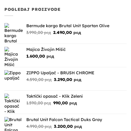
POGLEDAJ PROIZVODE
Bermude kargo Brutal Unit Spartan Olive
Originalna
Trenutna
3.990,00
рсд
2.490,00
рсд
cena
cena
je
je:
bila:
2.490,00 рсд.
Majica Živojin Mišić
3.990,00 рсд.
1.600,00
рсд
ZIPPO Upaljač - BRUSH CHROME
Originalna
Trenutna
4.590,00
рсд
3.290,00
рсд
cena
cena
je
je:
bila:
3.290,00 рсд.
Taktički opasač - Klik Zeleni
4.590,00 рсд.
Originalna
Trenutna
1.590,00
рсд
990,00
рсд
cena
cena
je
je:
bila:
990,00 рсд.
Brutal Unit Falcon Tactical Duks Gray
1.590,00 рсд.
Originalna
Trenutna
4.990,00
рсд
3.200,00
рсд