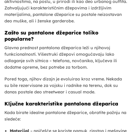
aktivnostima, na poslu, u prirodi ili kao deo urbanog outfita.
Zahvaljujući karakterističnim džepovima i izdržljivim
materijalima, pantalone džeparice su postale neizostavan
deo muške, ali i ženske garderobe.
Zašto su pantalone džeparice toliko
popularne?
Glavna prednost pantalona džeparica leži u njihovoj
funkcionalnosti. Višestruki džepovi omogućavaju lako
odlaganje svih sitnica – telefona, novčanika, ključeva ili
dodatne opreme, bez potrebe za torbom.
Pored toga, njihov dizajn je evoluirao kroz vreme. Nekada
su bile rezervisane za vojsku i radnike na terenu, dok su
danas postale deo streetwear i casual mode.
Ključne karakteristike pantalona džeparica
Kada birate idealne pantalone džeparice, obratite pažnju na
sledeće:
Materijal
– najčešće se koriste pamuk, ripstop i mešavine