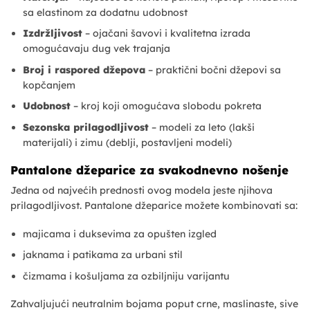
sa elastinom za dodatnu udobnost
Izdržljivost
– ojačani šavovi i kvalitetna izrada
omogućavaju dug vek trajanja
Broj i raspored džepova
– praktični bočni džepovi sa
kopčanjem
Udobnost
– kroj koji omogućava slobodu pokreta
Sezonska prilagodljivost
– modeli za leto (lakši
materijali) i zimu (deblji, postavljeni modeli)
Pantalone džeparice za svakodnevno nošenje
Jedna od najvećih prednosti ovog modela jeste njihova
prilagodljivost. Pantalone džeparice možete kombinovati sa:
majicama i duksevima za opušten izgled
jaknama i patikama za urbani stil
čizmama i košuljama za ozbiljniju varijantu
Zahvaljujući neutralnim bojama poput crne, maslinaste, sive