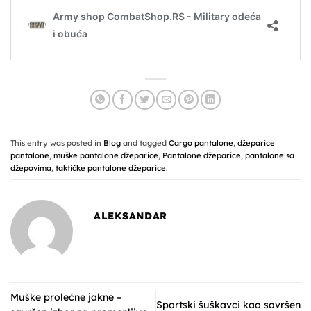
This entry was posted in
Blog
and tagged
Cargo pantalone
,
džeparice
pantalone
,
muške pantalone džeparice
,
Pantalone džeparice
,
pantalone sa
džepovima
,
taktičke pantalone džeparice
.
ALEKSANDAR
Muške prolećne jakne –
Sportski šuškavci kao savršen