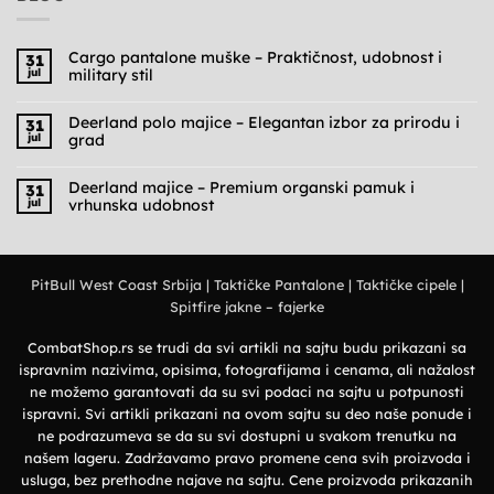
Cargo pantalone muške – Praktičnost, udobnost i
31
jul
military stil
Nema
komentara
na
Deerland polo majice – Elegantan izbor za prirodu i
31
Cargo
jul
grad
pantalone
muške
Nema
–
komentara
Praktičnost,
na
Deerland majice – Premium organski pamuk i
31
udobnost
Deerland
jul
vrhunska udobnost
i
polo
military
majice
Nema
stil
–
komentara
Elegantan
na
izbor
Deerland
za
majice
prirodu
PitBull West Coast Srbija
|
Taktičke Pantalone
|
Taktičke cipele
|
–
i
Premium
grad
Spitfire jakne – fajerke
organski
pamuk
i
vrhunska
CombatShop.rs se trudi da svi artikli na sajtu budu prikazani sa
udobnost
ispravnim nazivima, opisima, fotografijama i cenama, ali nažalost
ne možemo garantovati da su svi podaci na sajtu u potpunosti
ispravni. Svi artikli prikazani na ovom sajtu su deo naše ponude i
ne podrazumeva se da su svi dostupni u svakom trenutku na
našem lageru. Zadržavamo pravo promene cena svih proizvoda i
usluga, bez prethodne najave na sajtu. Cene proizvoda prikazanih