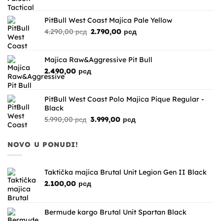
cena
cena
je
je:
bila:
3.200,00 рсд.
PitBull West Coast Majica Pale Yellow
4.990,00 рсд.
Originalna
Trenutna
4.290,00
рсд
2.790,00
рсд
cena
cena
je
je:
bila:
2.790,00 рсд.
Majica Raw&Aggressive Pit Bull
4.290,00 рсд.
2.490,00
рсд
PitBull West Coast Polo Majica Pique Regular -
Black
Originalna
Trenutna
5.990,00
рсд
3.999,00
рсд
cena
cena
je
je:
NOVO U PONUDI!
bila:
3.999,00 рсд.
5.990,00 рсд.
Taktička majica Brutal Unit Legion Gen II Black
2.100,00
рсд
Bermude kargo Brutal Unit Spartan Black