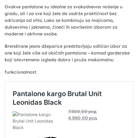
Ovakve pantalone su idealne za svakodnevno nošenje u
gradu, ali i za sve koji žele da zadrže praktičnost bez
odricanja od stila. Lako se kombinuju sa majicama,
duksevima i jaknama, čineći ih savršenim izborom za
moderne i aktivne osobe.
Brendirane jeans džeparice predstavljaju odličan izbor za
one koji žele više od običnih pantalona – komad garderobe
koji istovremeno izgleda dobro i pruža maksimalnu
funkcionalnost.