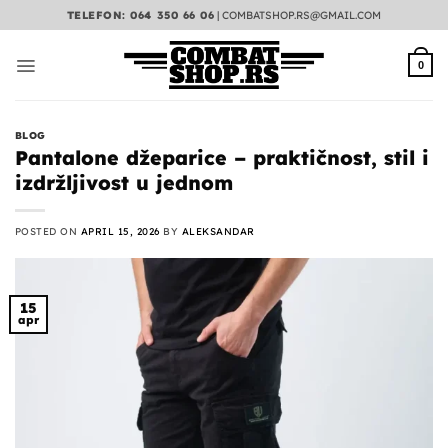
Preskoči
TELEFON: 064 350 66 06
|
COMBATSHOP.RS@GMAIL.COM
na
sadržaj
0
BLOG
Pantalone džeparice – praktičnost, stil i
izdržljivost u jednom
POSTED ON
APRIL 15, 2026
BY
ALEKSANDAR
15
apr