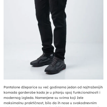
Pantalone džeparice su već godinama jedan od najtraženijih
komada garderobe kada je u pitanju spoj funkcionalnosti i
modernog izgleda. Namenjene su svima koji žele
maksimalnu praktičnost, bilo da ih nose u svakodnevnim