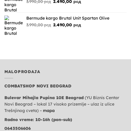
Originalna
Trenutna
3.990,00
рсд
2.490,00
рсд
cena
cena
je
je:
bila:
2.490,00 рсд.
Bermude kargo Brutal Unit Spartan Olive
3.990,00 рсд.
Originalna
Trenutna
3.990,00
рсд
2.490,00
рсд
cena
cena
je
je:
bila:
2.490,00 рсд.
3.990,00 рсд.
MALOPRODAJA
COMBATSHOP NOVI BEOGRAD
Bulevar Mihajla Pupina 10E Beograd
(YU Biznis Centar
Novi Beograd – lokal 17 visoko prizemlje – ulaz iz ulice
Trešnjinog cveta) –
mapa
Radno vreme: 10-16h (pon-sub)
0643506606