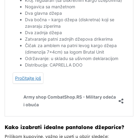
Kako izabrati idealne pantalone džeparice?
Prilikom kupovine, važno je uzeti u obzir sledeće: