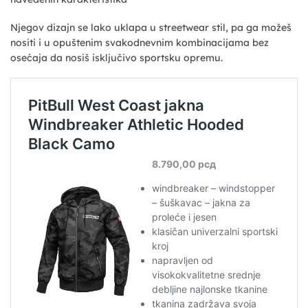
Njegov dizajn se lako uklapa u streetwear stil, pa ga možeš
nositi i u opuštenim svakodnevnim kombinacijama bez
osećaja da nosiš isključivo sportsku opremu.