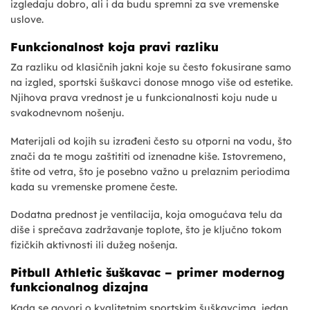
izgledaju dobro, ali i da budu spremni za sve vremenske
uslove.
Funkcionalnost koja pravi razliku
Za razliku od klasičnih jakni koje su često fokusirane samo
na izgled, sportski šuškavci donose mnogo više od estetike.
Njihova prava vrednost je u funkcionalnosti koju nude u
svakodnevnom nošenju.
Materijali od kojih su izrađeni često su otporni na vodu, što
znači da te mogu zaštititi od iznenadne kiše. Istovremeno,
štite od vetra, što je posebno važno u prelaznim periodima
kada su vremenske promene česte.
Dodatna prednost je ventilacija, koja omogućava telu da
diše i sprečava zadržavanje toplote, što je ključno tokom
fizičkih aktivnosti ili dužeg nošenja.
Pitbull Athletic šuškavac – primer modernog
funkcionalnog dizajna
Kada se govori o kvalitetnim sportskim šuškavcima, jedan