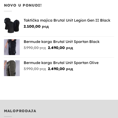
NOVO U PONUDI!
Taktička majica Brutal Unit Legion Gen II Black
2.100,00
рсд
Bermude kargo Brutal Unit Spartan Black
Originalna
Trenutna
3.990,00
рсд
2.490,00
рсд
cena
cena
je
je:
bila:
2.490,00 рсд.
Bermude kargo Brutal Unit Spartan Olive
3.990,00 рсд.
Originalna
Trenutna
3.990,00
рсд
2.490,00
рсд
cena
cena
je
je:
bila:
2.490,00 рсд.
3.990,00 рсд.
MALOPRODAJA