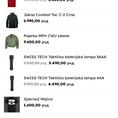
cena
cena
je
je:
bila:
2.100,00 рсд.
Jakna Combat Tac C-2 Crna
4.290,00 рсд.
6.990,00
рсд
Fajerka MFH CWU zelena
9.600,00
рсд
SWISS TECH Taktička baterijska lampa 3AAA
Originalna
Trenutna
9.000,00
рсд
3.490,00
рсд
cena
cena
je
je:
bila:
3.490,00 рсд.
SWISS TECH Taktička baterijska lampa 4AA
9.000,00 рсд.
Originalna
Trenutna
9.990,00
рсд
4.490,00
рсд
cena
cena
je
je:
bila:
4.490,00 рсд.
SpecnaZ Majica
9.990,00 рсд.
1.600,00
рсд