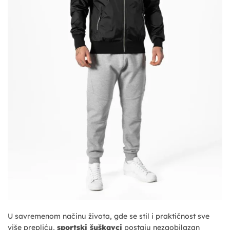
U savremenom načinu života, gde se stil i praktičnost sve
više prepliću,
sportski šuškavci
postaju nezaobilazan