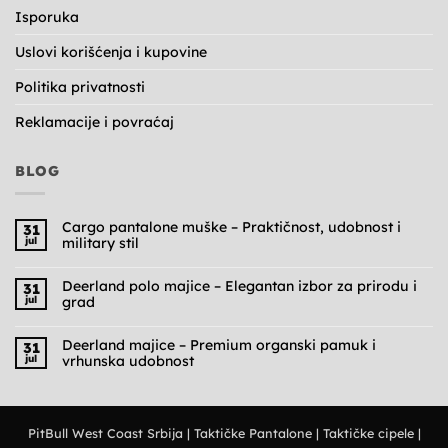
Isporuka
Uslovi korišćenja i kupovine
Politika privatnosti
Reklamacije i povraćaj
BLOG
Cargo pantalone muške – Praktičnost, udobnost i
31
jul
military stil
Nema
komentara
na
Deerland polo majice – Elegantan izbor za prirodu i
31
Cargo
jul
grad
pantalone
muške
Nema
–
komentara
Praktičnost,
na
Deerland majice – Premium organski pamuk i
31
udobnost
Deerland
jul
vrhunska udobnost
i
polo
military
majice
Nema
stil
–
komentara
Elegantan
na
izbor
Deerland
za
majice
prirodu
PitBull West Coast Srbija
|
Taktičke Pantalone
|
Taktičke cipele
|
–
i
Premium