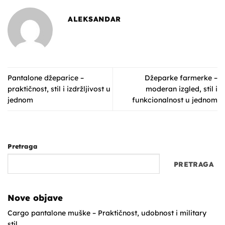
ALEKSANDAR
Pantalone džeparice –
Džeparke farmerke –
praktičnost, stil i izdržljivost u
moderan izgled, stil i
jednom
funkcionalnost u jednom
Pretraga
PRETRAGA
Nove objave
Cargo pantalone muške – Praktičnost, udobnost i military
stil