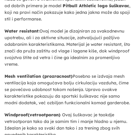
od dobrih primera je model
Pitbull Athletic logo šuškavac
,
koji na pravi način pokazuje kako jedna jakna može da spoji
stil i performanse.
Water resistant
:Ovaj model je dizajniran za svakodnevnu
upotrebu, ali i za aktivne situacije, zahvaljujući pažljivo
odabranim karakteristikama. Materijal je water resistant, što
znači da pruža zaštitu od vlage i lagane kiše, dok windproof
svojstva štite od vetra i čine ga idealnim za promenljivo
vreme.
Mesh ventilation (prozracnost)
Posebno se izdvaja mesh
ventilacija koja omogućava bolju cirkulaciju vazduha, čime
se povećava udobnost tokom nošenja. Upravo ovakve
karakteristike pokazuju da sportski šuškavac nije samo
modni dodatak, već ozbiljan funkcionalni komad garderobe.
Windproof(vetrootporan)
Ovaj šuškavac je taokdje
vetrootporan tako da je samim tim i manje hladno u njemu.
Idealan je kako sa svaki dan tako i za trening zbog svih
navedenih karakteristika