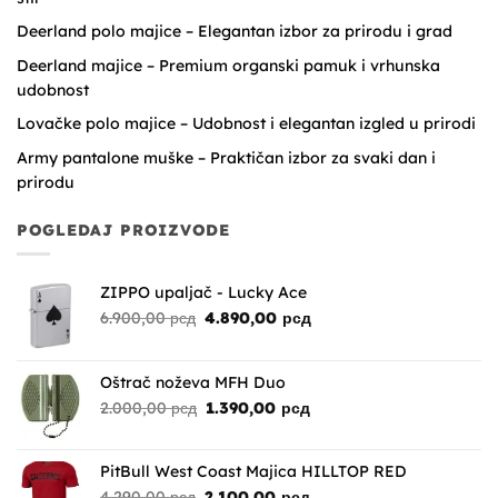
Deerland polo majice – Elegantan izbor za prirodu i grad
Deerland majice – Premium organski pamuk i vrhunska
udobnost
Lovačke polo majice – Udobnost i elegantan izgled u prirodi
Army pantalone muške – Praktičan izbor za svaki dan i
prirodu
POGLEDAJ PROIZVODE
ZIPPO upaljač - Lucky Ace
Originalna
Trenutna
6.900,00
рсд
4.890,00
рсд
cena
cena
je
je:
bila:
4.890,00 рсд.
Oštrač noževa MFH Duo
6.900,00 рсд.
Originalna
Trenutna
2.000,00
рсд
1.390,00
рсд
cena
cena
je
je:
bila:
1.390,00 рсд.
PitBull West Coast Majica HILLTOP RED
2.000,00 рсд.
Originalna
Trenutna
4.290,00
рсд
2.100,00
рсд