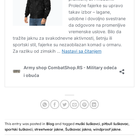
This entry was posted in
Blog
and tagged
muški šuškavci
,
pitbull šuškavac
,
sportski šuškavci
,
streetwear jakne
,
Šuškavac jakna
,
windproof jakne
.