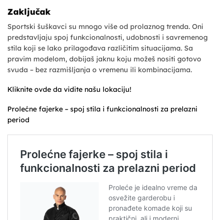
Zaključak
Sportski šuškavci su mnogo više od prolaznog trenda. Oni
predstavljaju spoj funkcionalnosti, udobnosti i savremenog
stila koji se lako prilagođava različitim situacijama. Sa
pravim modelom, dobijaš jaknu koju možeš nositi gotovo
svuda – bez razmišljanja o vremenu ili kombinacijama.
Kliknite ovde da vidite našu lokaciju!
Prolećne fajerke – spoj stila i funkcionalnosti za prelazni
period