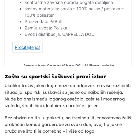
Zašto su sportski šuškavci pravi izbor
Ukoliko tražiš jaknu koja može da odgovori na više različitih
situacija, sportski šuškavci su jedno od najboljih rešenja.
Nude balans između laganog osećaja, zaštite i modernog
izgleda, što ih čini idealnim za proleće i jesen.
Bez obzira da li si u pokretu, na treningu ili jednostavno želiš
praktičan komad garderobe za svaki dan, ovaj tip jakne
pruža sve što ti je potrebno – i više od toga.