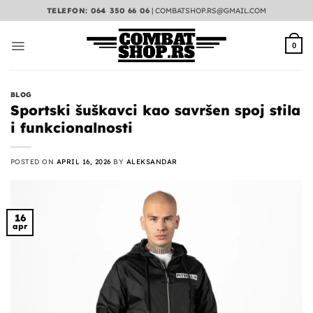
Preskoči
TELEFON: 064 350 66 06
|
COMBATSHOP.RS@GMAIL.COM
na
sadržaj
0
BLOG
Sportski šuškavci kao savršen spoj stila
i funkcionalnosti
POSTED ON
APRIL 16, 2026
BY
ALEKSANDAR
16
apr