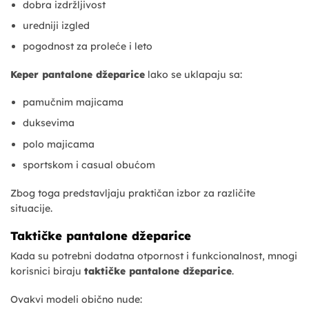
dobra izdržljivost
uredniji izgled
pogodnost za proleće i leto
Keper pantalone džeparice
lako se uklapaju sa:
pamučnim majicama
duksevima
polo majicama
sportskom i casual obućom
Zbog toga predstavljaju praktičan izbor za različite
situacije.
Taktičke pantalone džeparice
Kada su potrebni dodatna otpornost i funkcionalnost, mnogi
korisnici biraju
taktičke pantalone džeparice
.
Ovakvi modeli obično nude: