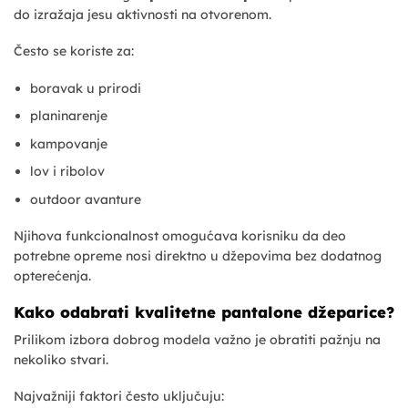
do izražaja jesu aktivnosti na otvorenom.
Često se koriste za:
boravak u prirodi
planinarenje
kampovanje
lov i ribolov
outdoor avanture
Njihova funkcionalnost omogućava korisniku da deo
potrebne opreme nosi direktno u džepovima bez dodatnog
opterećenja.
Kako odabrati kvalitetne pantalone džeparice?
Prilikom izbora dobrog modela važno je obratiti pažnju na
nekoliko stvari.
Najvažniji faktori često uključuju: