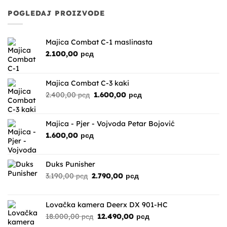
POGLEDAJ PROIZVODE
Majica Combat C-1 maslinasta
2.100,00
рсд
Majica Combat C-3 kaki
Originalna
Trenutna
2.400,00
рсд
1.600,00
рсд
cena
cena
je
je:
bila:
1.600,00 рсд.
Majica - Pjer - Vojvoda Petar Bojović
2.400,00 рсд.
1.600,00
рсд
Duks Punisher
Originalna
Trenutna
3.190,00
рсд
2.790,00
рсд
cena
cena
je
je:
bila:
2.790,00 рсд.
Lovačka kamera Deerx DX 901-HC
3.190,00 рсд.
Originalna
Trenutna
18.000,00
рсд
12.490,00
рсд
cena
cena