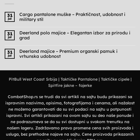
Cargo pantalone muške – Praktičnost, udobnost i
31
jul
military stil
Nema
komentara
na
Deerland polo majice – Elegantan izbor za prirodu i
31
Cargo
jul
grad
pantalone
muške
Nema
–
komentara
Praktičnost,
na
Deerland majice – Premium organski pamuk i
31
udobnost
Deerland
jul
vrhunska udobnost
i
polo
military
majice
Nema
stil
–
komentara
Elegantan
na
izbor
Deerland
za
majice
prirodu
PitBull West Coast Srbija
|
Taktičke Pantalone
|
Taktičke cipele
|
–
i
Premium
grad
Spitfire jakne – fajerke
organski
pamuk
i
vrhunska
CombatShop.rs se trudi da svi artikli na sajtu budu prikazani sa
udobnost
ispravnim nazivima, opisima, fotografijama i cenama, ali nažalost
ne možemo garantovati da su svi podaci na sajtu u potpunosti
ispravni. Svi artikli prikazani na ovom sajtu su deo naše ponude i
ne podrazumeva se da su svi dostupni u svakom trenutku na
našem lageru. Zadržavamo pravo promene cena svih proizvoda i
usluga, bez prethodne najave na sajtu. Cene proizvoda prikazanih