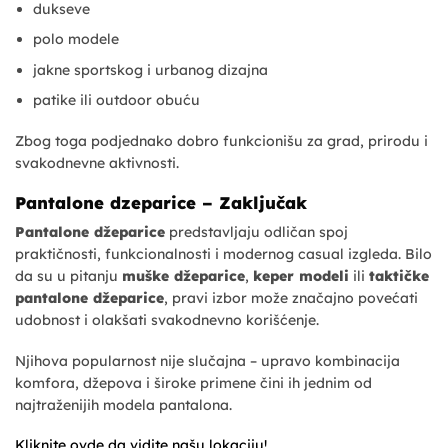
dukseve
polo modele
jakne sportskog i urbanog dizajna
patike ili outdoor obuću
Zbog toga podjednako dobro funkcionišu za grad, prirodu i
svakodnevne aktivnosti.
Pantalone dzeparice – Zaključak
Pantalone džeparice
predstavljaju odličan spoj
praktičnosti, funkcionalnosti i modernog casual izgleda. Bilo
da su u pitanju
muške džeparice
,
keper modeli
ili
taktičke
pantalone džeparice
, pravi izbor može značajno povećati
udobnost i olakšati svakodnevno korišćenje.
Njihova popularnost nije slučajna – upravo kombinacija
komfora, džepova i široke primene čini ih jednim od
najtraženijih modela pantalona.
Kliknite ovde da vidite našu lokaciju!