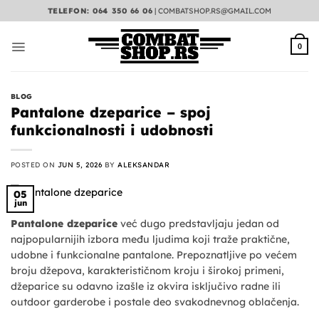
Preskoči
TELEFON: 064 350 66 06
|
COMBATSHOP.RS@GMAIL.COM
na
sadržaj
0
BLOG
Pantalone dzeparice – spoj
funkcionalnosti i udobnosti
POSTED ON
JUN 5, 2026
BY
ALEKSANDAR
05
jun
Pantalone dzeparice
već dugo predstavljaju jedan od
najpopularnijih izbora među ljudima koji traže praktične,
udobne i funkcionalne pantalone. Prepoznatljive po većem
broju džepova, karakterističnom kroju i širokoj primeni,
džeparice su odavno izašle iz okvira isključivo radne ili
outdoor garderobe i postale deo svakodnevnog oblačenja.