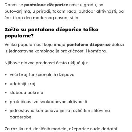
Danas se
pantalone džeparice
nose u gradu, na
putovanjima, u prirodi, tokom rada, outdoor aktivnosti, pa
čak i kao deo modernog casual stila.
Zašto su pantalone džeparice toliko
popularne?
Velika popularnost koju imaju
pantalone džeparice
dolazi
iz jednostavne kombinacije praktičnosti i komfora.
Njihove glavne prednosti često uključuju:
veći broj funkcionalnih džepova
udobniji kroj
slobodu pokreta
praktičnost za svakodnevne aktivnosti
jednostavno kombinovanje sa različitim stilovima
garderobe
Za razliku od klasičnih modela, džeparice nude dodatni