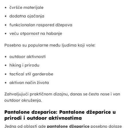
čvršće materijale
dodatna ojačanja
funkcionalan raspored džepova
veću otpornost na habanje
Posebno su popularne među ljudima koji vole:
outdoor aktivnosti
hiking i prirodu
tactical stil garderobe
aktivan način života
Zahvaljujući praktičnom dizajnu, danas se često nose i van
outdoor okruženja.
Pantalone dzeparice: Pantalone džeparice u
prirodi i outdoor aktivnostima
Jedna od oblasti gde
pantalone džeparice
posebno dolaze