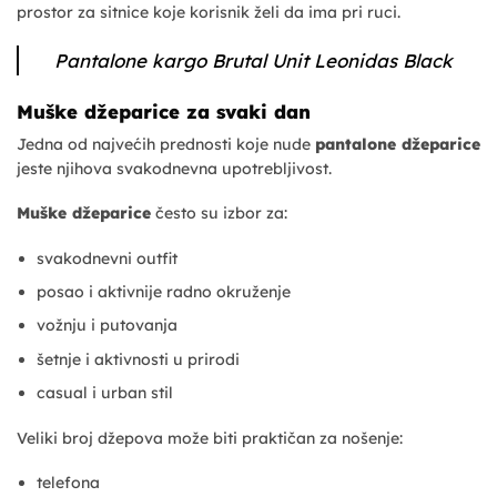
prostor za sitnice koje korisnik želi da ima pri ruci.
Pantalone kargo Brutal Unit Leonidas Black
Muške džeparice za svaki dan
Jedna od najvećih prednosti koje nude
pantalone džeparice
jeste njihova svakodnevna upotrebljivost.
Muške džeparice
često su izbor za:
svakodnevni outfit
posao i aktivnije radno okruženje
vožnju i putovanja
šetnje i aktivnosti u prirodi
casual i urban stil
Veliki broj džepova može biti praktičan za nošenje:
telefona