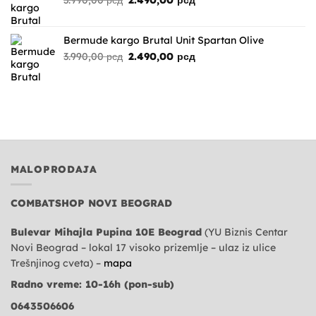
3.990,00
рсд
2.490,00
рсд
cena
cena
je
je:
bila:
2.490,00 рсд.
Bermude kargo Brutal Unit Spartan Olive
3.990,00 рсд.
Originalna
Trenutna
3.990,00
рсд
2.490,00
рсд
cena
cena
je
je:
bila:
2.490,00 рсд.
3.990,00 рсд.
MALOPRODAJA
COMBATSHOP NOVI BEOGRAD
Bulevar Mihajla Pupina 10E Beograd
(YU Biznis Centar
Novi Beograd – lokal 17 visoko prizemlje – ulaz iz ulice
Trešnjinog cveta) –
mapa
Radno vreme: 10-16h (pon-sub)
0643506606