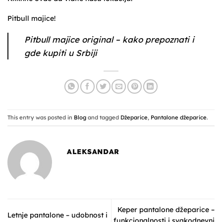
Pitbull majice!
Pitbull majice original – kako prepoznati i
gde kupiti u Srbiji
This entry was posted in
Blog
and tagged
Džeparice
,
Pantalone džeparice
.
ALEKSANDAR
Keper pantalone džeparice –
Letnje pantalone – udobnost i
funkcionalnosti i svakodnevni