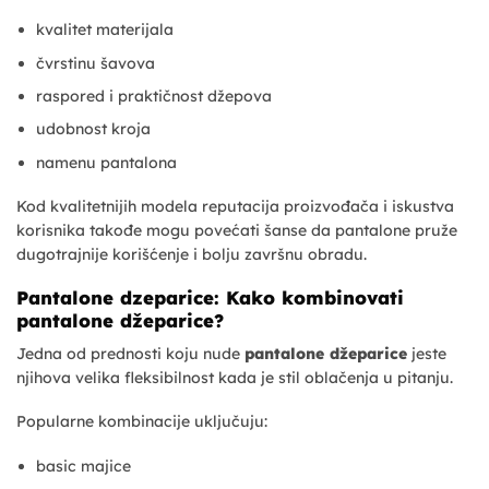
kvalitet materijala
čvrstinu šavova
raspored i praktičnost džepova
udobnost kroja
namenu pantalona
Kod kvalitetnijih modela reputacija proizvođača i iskustva
korisnika takođe mogu povećati šanse da pantalone pruže
dugotrajnije korišćenje i bolju završnu obradu.
Pantalone dzeparice: Kako kombinovati
pantalone džeparice?
Jedna od prednosti koju nude
pantalone džeparice
jeste
njihova velika fleksibilnost kada je stil oblačenja u pitanju.
Popularne kombinacije uključuju:
basic majice