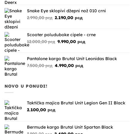
je
je:
bila:
12.490,00 рсд.
Snake Eye sklopivi džepni nož 010 crni
18.000,00 рсд.
Originalna
Trenutna
2.990,00
рсд
2.190,00
рсд
cena
cena
je
je:
bila:
2.190,00 рсд.
Scooter poluduboke cipele - crne
2.990,00 рсд.
Originalna
Trenutna
12.000,00
рсд
9.990,00
рсд
cena
cena
je
je:
bila:
9.990,00 рсд.
Pantalone kargo Brutal Unit Leonidas Black
12.000,00 рсд.
Originalna
Trenutna
7.500,00
рсд
4.990,00
рсд
cena
cena
je
je:
bila:
4.990,00 рсд.
NOVO U PONUDI!
7.500,00 рсд.
Taktička majica Brutal Unit Legion Gen II Black
2.100,00
рсд
Bermude kargo Brutal Unit Spartan Black
Originalna
Trenutna