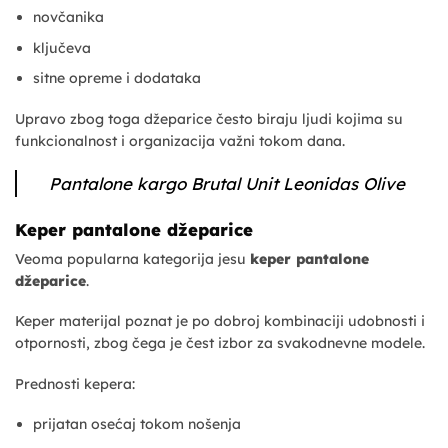
novčanika
ključeva
sitne opreme i dodataka
Upravo zbog toga džeparice često biraju ljudi kojima su
funkcionalnost i organizacija važni tokom dana.
Pantalone kargo Brutal Unit Leonidas Olive
Keper pantalone džeparice
Veoma popularna kategorija jesu
keper pantalone
džeparice
.
Keper materijal poznat je po dobroj kombinaciji udobnosti i
otpornosti, zbog čega je čest izbor za svakodnevne modele.
Prednosti kepera:
prijatan osećaj tokom nošenja