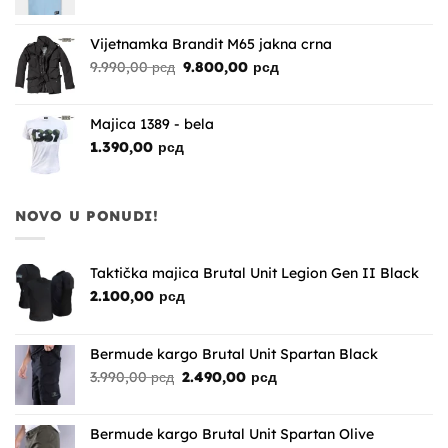
cena
cena
je
je:
bila:
2.890,00 рсд.
Vijetnamka Brandit M65 jakna crna
4.290,00 рсд.
Originalna
Trenutna
9.990,00
рсд
9.800,00
рсд
cena
cena
je
je:
bila:
9.800,00 рсд.
Majica 1389 - bela
9.990,00 рсд.
1.390,00
рсд
NOVO U PONUDI!
Taktička majica Brutal Unit Legion Gen II Black
2.100,00
рсд
Bermude kargo Brutal Unit Spartan Black
Originalna
Trenutna
3.990,00
рсд
2.490,00
рсд
cena
cena
je
je:
bila:
2.490,00 рсд.
Bermude kargo Brutal Unit Spartan Olive
3.990,00 рсд.