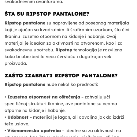
svakodnevnim avanturama.
ŠTA SU RIPSTOP PANTALONE?
Ripstop pantalone
su napravljene od posebnog materijala
koji je ojačan sa kvadratnim ili šrafiranim uzorkom, što čini
tkaninu izuzetno otpornom na kidanje i habanje. Ovaj
materijal je idealan za aktivnosti na otvorenom, kao i za
svakodnevnu upotrebu.
Ripstop
tehnologija je razvijena
kako bi obezbedila veću čvrstoću i dugotrajan vek
proizvoda.
ZAŠTO IZABRATI RIPSTOP PANTALONE?
Ripstop pantalone
nude nekoliko prednosti:
•
Izuzetna otpornost na oštećenja
– zahvaljujući
specifičnoj strukturi tkanine, ove pantalone su veoma
otporne na kidanje i habanje.
•
Udobnost
– materijal je lagan, ali dovoljno jak da izdrži
teže uslove.
•
Višenamenska upotreba
– idealne su za aktivnosti na