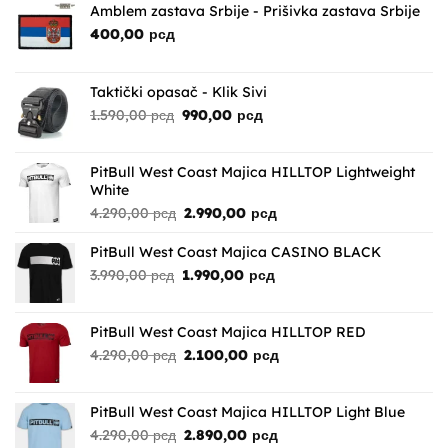
Amblem zastava Srbije - Prišivka zastava Srbije
400,00
рсд
Taktički opasač - Klik Sivi
Originalna
Trenutna
1.590,00
рсд
990,00
рсд
cena
cena
je
je:
bila:
990,00 рсд.
PitBull West Coast Majica HILLTOP Lightweight
1.590,00 рсд.
White
Originalna
Trenutna
4.290,00
рсд
2.990,00
рсд
cena
cena
je
je:
PitBull West Coast Majica CASINO BLACK
bila:
2.990,00 рсд.
Originalna
Trenutna
3.990,00
рсд
1.990,00
рсд
4.290,00 рсд.
cena
cena
je
je:
bila:
1.990,00 рсд.
PitBull West Coast Majica HILLTOP RED
3.990,00 рсд.
Originalna
Trenutna
4.290,00
рсд
2.100,00
рсд
cena
cena
je
je:
bila:
2.100,00 рсд.
PitBull West Coast Majica HILLTOP Light Blue
4.290,00 рсд.
Originalna
Trenutna
4.290,00
рсд
2.890,00
рсд