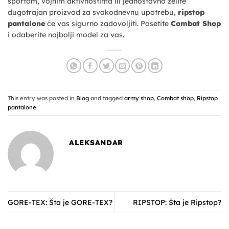
sportom, vojnim aktivnostima ili jednostavno želite
dugotrajan proizvod za svakodnevnu upotrebu,
ripstop
pantalone
će vas sigurno zadovoljiti. Posetite
Combat Shop
i odaberite najbolji model za vas.
This entry was posted in
Blog
and tagged
army shop
,
Combat shop
,
Ripstop
pantalone
.
ALEKSANDAR
GORE-TEX: Šta je GORE-TEX?
RIPSTOP: Šta je Ripstop?