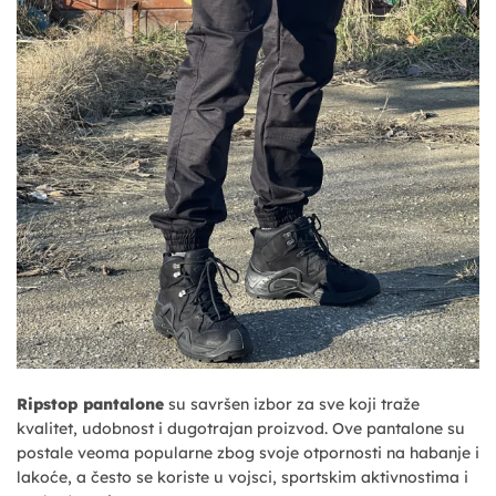
Ripstop pantalone
su savršen izbor za sve koji traže
kvalitet, udobnost i dugotrajan proizvod. Ove pantalone su
postale veoma popularne zbog svoje otpornosti na habanje i
lakoće, a često se koriste u vojsci, sportskim aktivnostima i