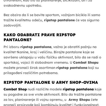
otvorenom, kao što su planinarenje, biciklizam, ali i za
svakodnevnu upotrebu.
Bez obzira da li se bavite sportom, vožnjom bicikla ili samo
tražite kvalitetnu odeću,
ripstop pantalone
će vas sigurno
zadovoljiti.
KAKO ODABRATI PRAVE RIPSTOP
PANTALONE?
Pri izboru
ripstop pantalona
, važno je obratiti pažnju na
kvalitet tkanine, kroj i veličinu. Birajte pantalone koje se
savršeno uklapaju u vašu fizičku aktivnost, bilo da se radi o
sportskoj, vojsci ili slobodnom vremenu. U
Combat Shopu
možete pronaći širok asortiman
ripstop pantalona
koji su
prilagođeni različitim potrebama.
RIPSTOP PANTALONE U ARMY SHOP-OVIMA
Combat Shop
nudi različite modele
ripstop pantalona
koje
su pogodne za sve vrste aktivnosti. Bilo da tražite pantalone
za lov, planinarenje ili vojnu opremu, u
Army Shopu
ćete
pronaći proizvode koji kombinuju kvalitet i funkcionalnost.