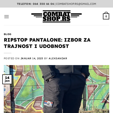
Preskoči
TELEFON: 064 350 66 06
|
COMBATSHOP.RS@GMAIL.COM
na
sadržaj
0
BLOG
RIPSTOP PANTALONE: IZBOR ZA
TRAJNOST I UDOBNOST
POSTED ON
JANUAR 14, 2025
BY
ALEKSANDAR
14
jan