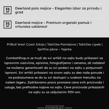
Nema
komentara
na
Deerland polo majice – Elegantan izbor za prirodu i
31
Cargo
jul
grad
pantalone
muške
Nema
–
komentara
Praktičnost,
na
Deerland majice – Premium organski pamuk i
31
udobnost
Deerland
jul
vrhunska udobnost
i
polo
military
majice
Nema
stil
–
komentara
Elegantan
na
izbor
Deerland
za
majice
prirodu
PitBull West Coast Srbija
|
Taktičke Pantalone
|
Taktičke cipele
|
–
i
Premium
grad
Spitfire jakne – fajerke
organski
pamuk
i
vrhunska
CombatShop.rs se trudi da svi artikli na sajtu budu prikazani sa
udobnost
ispravnim nazivima, opisima, fotografijama i cenama, ali nažalost
ne možemo garantovati da su svi podaci na sajtu u potpunosti
ispravni. Svi artikli prikazani na ovom sajtu su deo naše ponude i
ne podrazumeva se da su svi dostupni u svakom trenutku na
našem lageru. Zadržavamo pravo promene cena svih proizvoda i
usluga, bez prethodne najave na sajtu. Cene proizvoda prikazanih
na sajtu su sa uključenim PDV-om.