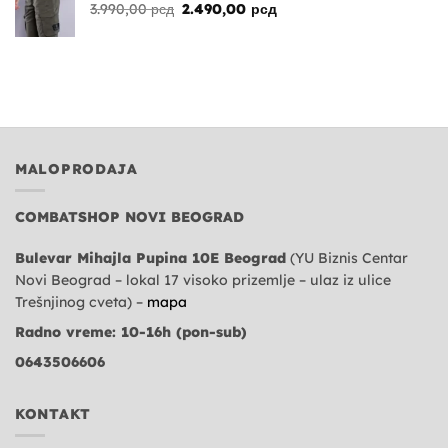
Originalna
Trenutna
3.990,00
рсд
2.490,00
рсд
cena
cena
je
je:
bila:
2.490,00 рсд.
3.990,00 рсд.
MALOPRODAJA
COMBATSHOP NOVI BEOGRAD
Bulevar Mihajla Pupina 10E Beograd
(YU Biznis Centar
Novi Beograd – lokal 17 visoko prizemlje – ulaz iz ulice
Trešnjinog cveta) –
mapa
Radno vreme: 10-16h (pon-sub)
0643506606
KONTAKT