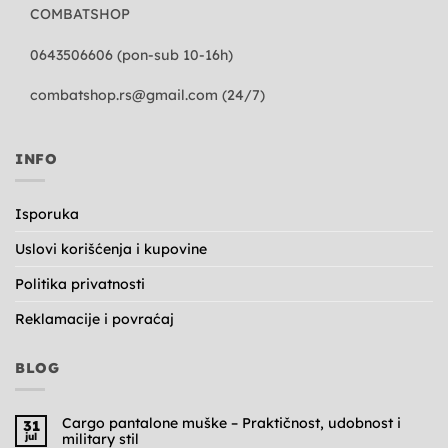
COMBATSHOP
0643506606 (pon-sub 10-16h)
combatshop.rs@gmail.com
(24/7)
INFO
Isporuka
Uslovi korišćenja i kupovine
Politika privatnosti
Reklamacije i povraćaj
BLOG
Cargo pantalone muške – Praktičnost, udobnost i
31
jul
military stil