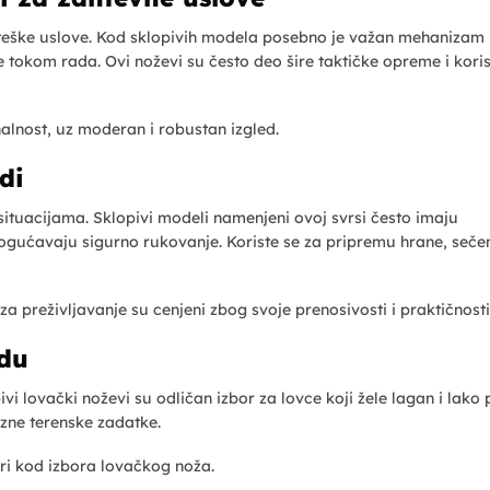
i teške uslove. Kod sklopivih modela posebno je važan mehanizam
 tokom rada. Ovi noževi su često deo šire taktičke opreme i koris
nalnost, uz moderan i robustan izgled.
di
ituacijama. Sklopivi modeli namenjeni ovoj svrsi često imaju
gućavaju sigurno rukovanje. Koriste se za pripremu hrane, sečen
za preživljavanje su cenjeni zbog svoje prenosivosti i praktičnosti
adu
vi lovački noževi su odličan izbor za lovce koji žele lagan i lako
azne terenske zadatke.
ori kod izbora lovačkog noža.