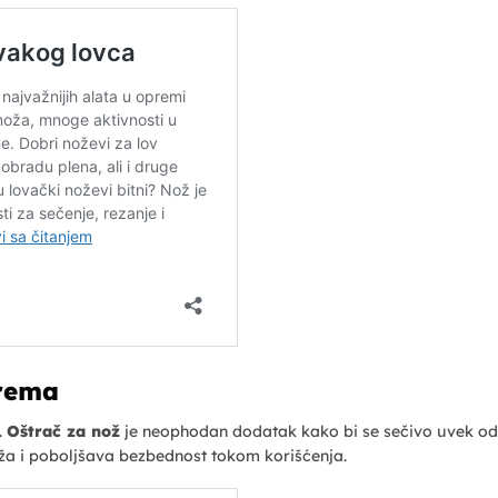
rema
.
Oštrač za nož
je neophodan dodatak kako bi se sečivo uvek od
a i poboljšava bezbednost tokom korišćenja.