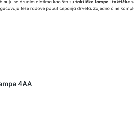
mbinuju sa drugim alatima kao što su
taktičke lampe
i
taktičke s
gućavaju teže radove poput cepanja drveta. Zajedno čine komplet