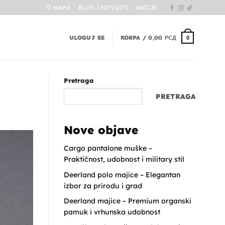
O NAMA
BLOG I NOVOSTI
AKCIJE
ULOGUJ SE
KORPA /
0,00
РСД
0
Pretraga
PRETRAGA
Nove objave
Cargo pantalone muške –
Praktičnost, udobnost i military stil
Deerland polo majice – Elegantan
izbor za prirodu i grad
Deerland majice – Premium organski
pamuk i vrhunska udobnost