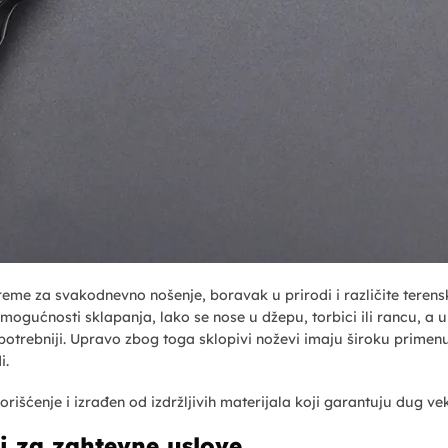
eme za svakodnevno nošenje, boravak u prirodi i različite terens
 mogućnosti sklapanja, lako se nose u džepu, torbici ili rancu, a u
otrebniji. Upravo zbog toga sklopivi noževi imaju široku primen
i.
rišćenje i izrađen od izdržljivih materijala koji garantuju dug vek
vi za zahtevne uslove