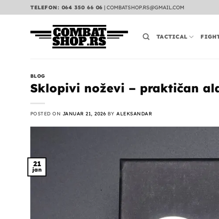
Preskoči
TELEFON: 064 350 66 06
|
COMBATSHOP.RS@GMAIL.COM
na
sadržaj
TACTICAL
FIGH
BLOG
Sklopivi noževi – praktičan al
POSTED ON
JANUAR 21, 2026
BY
ALEKSANDAR
21
jan