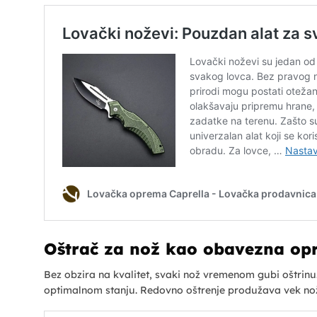
Oštrač za nož kao obavezna op
Bez obzira na kvalitet, svaki nož vremenom gubi oštrinu
optimalnom stanju. Redovno oštrenje produžava vek nož