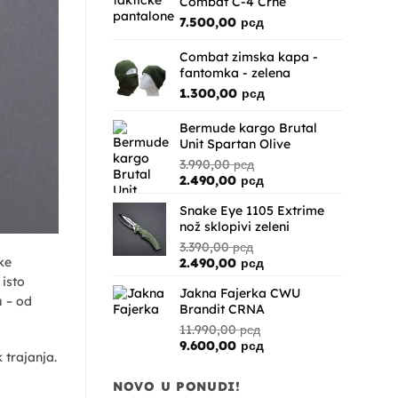
Combat C-4 Crne
7.500,00
рсд
Combat zimska kapa -
fantomka - zelena
1.300,00
рсд
Bermude kargo Brutal
Unit Spartan Olive
3.990,00
рсд
Originalna
Trenutna
2.490,00
рсд
cena
cena
Snake Eye 1105 Extrime
je
je:
nož sklopivi zeleni
bila:
2.490,00 рсд.
3.990,00 рсд.
3.390,00
рсд
Originalna
Trenutna
ke
2.490,00
рсд
cena
cena
 isto
Jakna Fajerka CWU
je
je:
u – od
Brandit CRNA
bila:
2.490,00 рсд.
3.390,00 рсд.
11.990,00
рсд
Originalna
Trenutna
9.600,00
рсд
 trajanja.
cena
cena
je
je:
NOVO U PONUDI!
bila:
9.600,00 рсд.