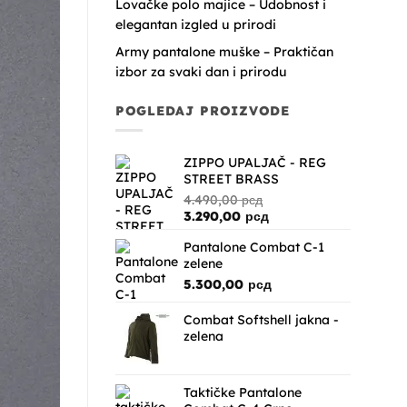
Lovačke polo majice – Udobnost i
elegantan izgled u prirodi
Army pantalone muške – Praktičan
izbor za svaki dan i prirodu
POGLEDAJ PROIZVODE
ZIPPO UPALJAČ - REG
STREET BRASS
4.490,00
рсд
Originalna
Trenutna
3.290,00
рсд
cena
cena
Pantalone Combat C-1
je
je:
zelene
bila:
3.290,00 рсд.
4.490,00 рсд.
5.300,00
рсд
Combat Softshell jakna -
zelena
Taktičke Pantalone