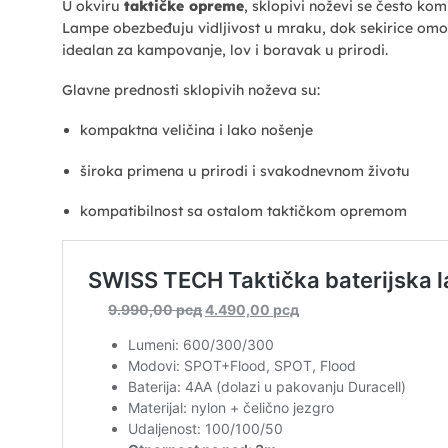
U okviru
taktičke opreme
, sklopivi noževi se često ko
Lampe obezbeđuju vidljivost u mraku, dok sekirice omo
idealan za kampovanje, lov i boravak u prirodi.
Glavne prednosti sklopivih noževa su:
kompaktna veličina i lako nošenje
široka primena u prirodi i svakodnevnom životu
kompatibilnost sa ostalom taktičkom opremom