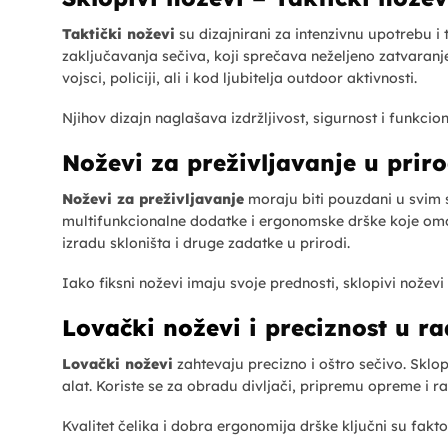
Taktički noževi
su dizajnirani za intenzivnu upotrebu 
zaključavanja sečiva, koji sprečava neželjeno zatvaranje
vojsci, policiji, ali i kod ljubitelja outdoor aktivnosti.
Njihov dizajn naglašava izdržljivost, sigurnost i funkcio
Noževi za preživljavanje u priro
Noževi za preživljavanje
moraju biti pouzdani u svim s
multifunkcionalne dodatke i ergonomske drške koje omo
izradu skloništa i druge zadatke u prirodi.
Iako fiksni noževi imaju svoje prednosti, sklopivi noževi 
Lovački noževi
i preciznost u r
Lovački noževi
zahtevaju precizno i oštro sečivo. Sklopi
alat. Koriste se za obradu divljači, pripremu opreme i r
Kvalitet čelika i dobra ergonomija drške ključni su fakt