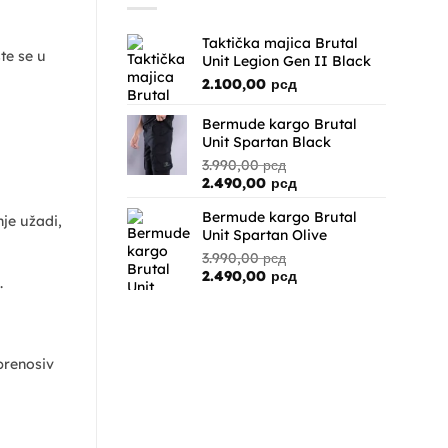
11.990,00 рсд.
Taktička majica Brutal
te se u
Unit Legion Gen II Black
2.100,00
рсд
Bermude kargo Brutal
Unit Spartan Black
3.990,00
рсд
Originalna
Trenutna
2.490,00
рсд
cena
cena
Bermude kargo Brutal
je
je:
je užadi,
Unit Spartan Olive
bila:
2.490,00 рсд.
3.990,00 рсд.
3.990,00
рсд
Originalna
Trenutna
2.490,00
рсд
.
cena
cena
je
je:
bila:
2.490,00 рсд.
3.990,00 рсд.
 prenosiv