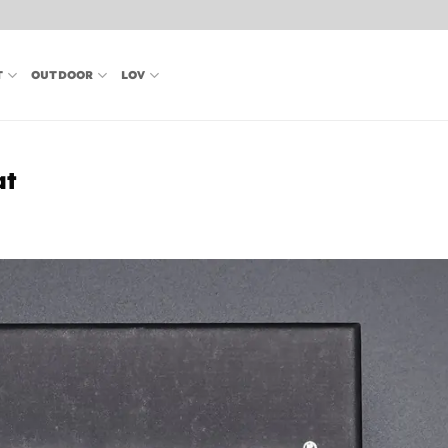
T
OUTDOOR
LOV
at