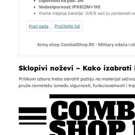
Sklopivi noževi – Kako izabrati 
Prilikom izbora treba obratiti pažnju na materijal seč
pruže ravnotežu između sigurnosti, funkcionalnosti i trajn