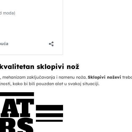
kvalitetan sklopivi nož
iva, mehanizam zaključavanja i namenu noža.
Sklopivi noževi
treb
osti, kako bi bili pouzdan alat u svakoj situaciji.