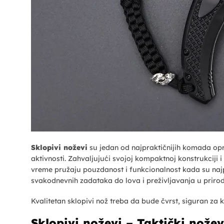
Sklopivi noževi
su jedan od najpraktičnijih komada opr
aktivnosti. Zahvaljujući svojoj kompaktnoj konstrukciji i
vreme pružaju pouzdanost i funkcionalnost kada su najp
svakodnevnih zadataka do lova i preživljavanja u prirod
Kvalitetan sklopivi nož treba da bude čvrst, siguran za ko
Sklopivi noževi – Taktički nože